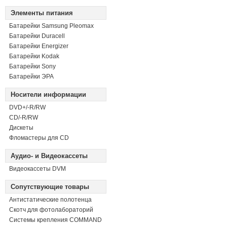
Элементы питания
Батарейки Samsung Pleomax
Батарейки Duracell
Батарейки Energizer
Батарейки Kodak
Батарейки Sony
Батарейки ЭРА
Носители информации
DVD+/-R/RW
СD/-R/RW
Дискеты
Фломастеры для CD
Аудио- и Видеокассеты
Видеокассеты DVM
Сопутствующие товары
Антистатические полотенца
Скотч для фотолабораторий
Системы крепления COMMAND