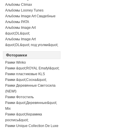
Альбомы Climax
Альбомы Looney Tunes
Альбомы Image Art Свадебные
Альбомы PATA
Альбомы Image Art
&quot;DL&quot;
Альбомы Image Art
&quot;DL&quot; под уголки&quot;
Фоторамки
Рамки Winko
Рамки &quot;ROYAL Emafyl&quot;
Рамки пластиковые KLS
Рамки &quot;Сосна&quot;
Рамки Деревянные Светосила
(NEW!)
Рамки Фотостиль
Рамки &quot;Деревянные&quot;
Mix
Рамки &quot;Керамика
роспись&quot;
Рамки Unique Collection De Luxe