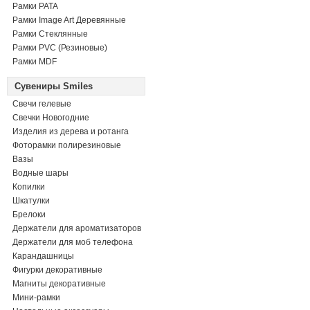
Рамки PATA
Рамки Image Art Деревянные
Рамки Стеклянные
Рамки PVC (Резиновые)
Рамки MDF
Сувениры Smiles
Свечи гелевые
Свечки Новогодние
Изделия из дерева и ротанга
Фоторамки полирезиновые
Вазы
Водные шары
Копилки
Шкатулки
Брелоки
Держатели для ароматизаторов
Держатели для моб телефона
Карандашницы
Фигурки декоративные
Магниты декоративные
Мини-рамки