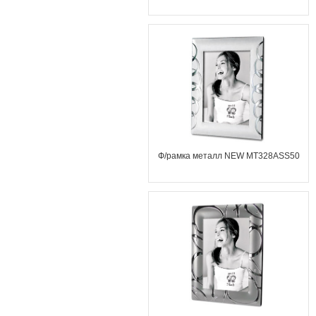
Ф/рамка металл NEW MT328ASS50