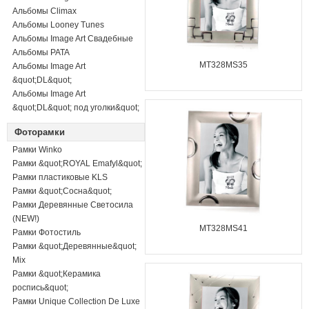
Альбомы Climax
Альбомы Looney Tunes
Альбомы Image Art Свадебные
Альбомы PATA
MT328MS35
Альбомы Image Art
&quot;DL&quot;
Альбомы Image Art
&quot;DL&quot; под уголки&quot;
Фоторамки
Рамки Winko
Рамки &quot;ROYAL Emafyl&quot;
Рамки пластиковые KLS
Рамки &quot;Сосна&quot;
Рамки Деревянные Светосила
(NEW!)
MT328MS41
Рамки Фотостиль
Рамки &quot;Деревянные&quot;
Mix
Рамки &quot;Керамика
роспись&quot;
Рамки Unique Collection De Luxe