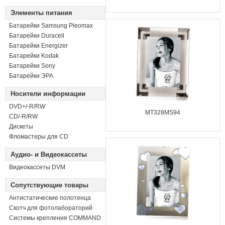
Элементы питания
Батарейки Samsung Pleomax
Батарейки Duracell
Батарейки Energizer
Батарейки Kodak
Батарейки Sony
Батарейки ЭРА
Носители информации
DVD+/-R/RW
MT328MS94
СD/-R/RW
Дискеты
Фломастеры для CD
Аудио- и Видеокассеты
Видеокассеты DVM
Сопутствующие товары
Антистатические полотенца
Скотч для фотолабораторий
Системы крепления COMMAND