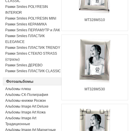
CLASSIC
Рамки Smiles POLYRESIN
INTERIOR
Рамки Smiles POLYRESIN MINI
MT328MS10
Рамки Smiles КЕРАМИКА
Рамки Smiles ПЕРЛАМУТР и ЛАК
Рамки Smiles ПЛАСТИК
ELEGANCE
Рамки Smiles ПЛАСТИК TRENDY
Рамки Smiles СТЕКЛО STRASS
(стразы)
Рамки Smiles ДЕРЕВО
Рамки Smiles ПЛАСТИК CLASSIC
Фотоальбомы
Альбомы плюш
MT328MS30
Альбомы СК-Полиграфия
Альбомы-книжки Росмэн
Альбомы Image Art Deluxe
Альбомы Image Art Кожа
Альбомы Image Art
Традиционные
Альбомы Image Art Магнитные