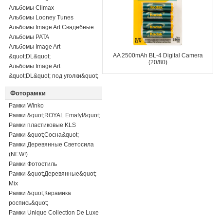
Альбомы Climax
Альбомы Looney Tunes
Альбомы Image Art Свадебные
Альбомы PATA
Альбомы Image Art
AA 2500mAh BL-4 Digital Camera
&quot;DL&quot;
(20/80)
Альбомы Image Art
&quot;DL&quot; под уголки&quot;
Фоторамки
Рамки Winko
Рамки &quot;ROYAL Emafyl&quot;
Рамки пластиковые KLS
Рамки &quot;Сосна&quot;
Рамки Деревянные Светосила
(NEW!)
Рамки Фотостиль
Рамки &quot;Деревянные&quot;
Mix
Рамки &quot;Керамика
роспись&quot;
Рамки Unique Collection De Luxe