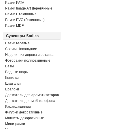
Рамки PATA
Рамки Image Art Деревянные
Рамки Стеклянные
Рамки PVC (Резиновые)
Рамки MDF
Сувениры Smiles
Свечи гелевые
Свечки Новогодние
Изделия из дерева и ротанга
Фоторамки полирезиновые
Вазы
Водные шары
Копилки
Шкатулки
Брелоки
Держатели для ароматизаторов
Держатели для моб телефона
Карандашницы
Фигурки декоративные
Магниты декоративные
Мини-рамки