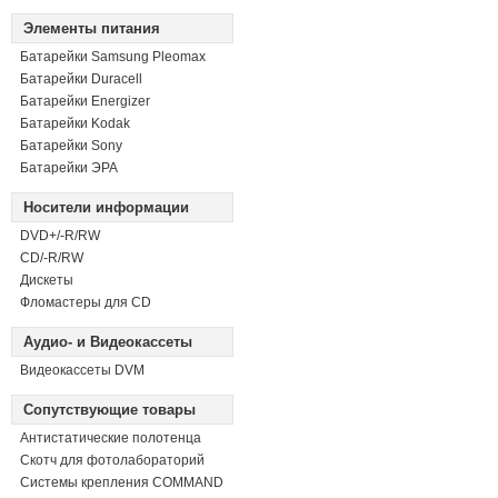
Элементы питания
Батарейки Samsung Pleomax
Батарейки Duracell
Батарейки Energizer
Батарейки Kodak
Батарейки Sony
Батарейки ЭРА
Носители информации
DVD+/-R/RW
СD/-R/RW
Дискеты
Фломастеры для CD
Аудио- и Видеокассеты
Видеокассеты DVM
Сопутствующие товары
Антистатические полотенца
Скотч для фотолабораторий
Системы крепления COMMAND