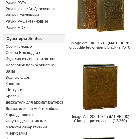
Рамки PATA
Рамки Image Art Деревянные
Рамки Стеклянные
Рамки PVC (Резиновые)
Рамки MDF
Сувениры Smiles
Image Art -100 10x15 (M4-100PPB)
Свечи гелевые
crocodile brown&amp;black (24/576)
Свечки Новогодние
Изделия из дерева и ротанга
Фоторамки полирезиновые
Вазы
Водные шары
Копилки
Шкатулки
Брелоки
Держатели для ароматизаторов
Держатели для моб телефона
Карандашницы
Image Art -200 10x15 (M4-BB200)
Фигурки декоративные
Champagne crocodile (12/360)
Магниты декоративные
Мини-рамки