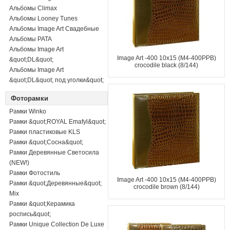
Альбомы Climax
Альбомы Looney Tunes
Альбомы Image Art Свадебные
Альбомы PATA
Альбомы Image Art
Image Art -400 10x15 (M4-400PPB)
&quot;DL&quot;
crocodile black (8/144)
Альбомы Image Art
&quot;DL&quot; под уголки&quot;
Фоторамки
Рамки Winko
Рамки &quot;ROYAL Emafyl&quot;
Рамки пластиковые KLS
Рамки &quot;Сосна&quot;
Рамки Деревянные Светосила
(NEW!)
Рамки Фотостиль
Image Art -400 10x15 (M4-400PPB)
Рамки &quot;Деревянные&quot;
crocodile brown (8/144)
Mix
Рамки &quot;Керамика
роспись&quot;
Рамки Unique Collection De Luxe