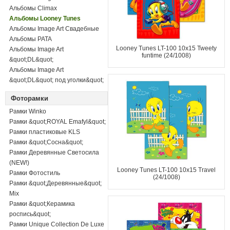
Альбомы Climax
Альбомы Looney Tunes
Альбомы Image Art Свадебные
Альбомы PATA
Looney Tunes LT-100 10x15 Tweety
Альбомы Image Art
funtime (24/1008)
&quot;DL&quot;
Альбомы Image Art
&quot;DL&quot; под уголки&quot;
Фоторамки
Рамки Winko
Рамки &quot;ROYAL Emafyl&quot;
Рамки пластиковые KLS
Рамки &quot;Сосна&quot;
Рамки Деревянные Светосила
(NEW!)
Looney Tunes LT-100 10x15 Travel
Рамки Фотостиль
(24/1008)
Рамки &quot;Деревянные&quot;
Mix
Рамки &quot;Керамика
роспись&quot;
Рамки Unique Collection De Luxe