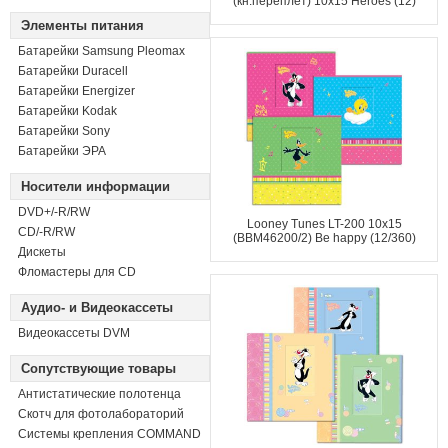
(кн.переплет) 10x15 Heroes (12)
Элементы питания
Батарейки Samsung Pleomax
Батарейки Duracell
Батарейки Energizer
Батарейки Kodak
Батарейки Sony
Батарейки ЭРА
Носители информации
DVD+/-R/RW
Looney Tunes LT-200 10x15
СD/-R/RW
(BBM46200/2) Be happy (12/360)
Дискеты
Фломастеры для CD
Аудио- и Видеокассеты
Видеокассеты DVM
Сопутствующие товары
Антистатические полотенца
Скотч для фотолабораторий
Системы крепления COMMAND