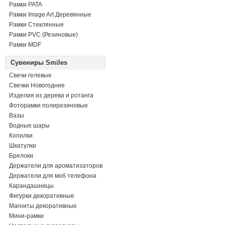
Рамки PATA
Рамки Image Art Деревянные
Рамки Стеклянные
Рамки PVC (Резиновые)
Рамки MDF
Сувениры Smiles
Свечи гелевые
Свечки Новогодние
Изделия из дерева и ротанга
Фоторамки полирезиновые
Вазы
Водные шары
Копилки
Шкатулки
Брелоки
Держатели для ароматизаторов
Держатели для моб телефона
Карандашницы
Фигурки декоративные
Магниты декоративные
Мини-рамки