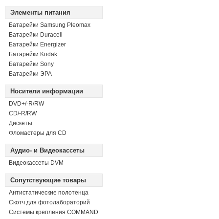
Элементы питания
Батарейки Samsung Pleomax
Батарейки Duracell
Батарейки Energizer
Батарейки Kodak
Батарейки Sony
Батарейки ЭРА
Носители информации
DVD+/-R/RW
СD/-R/RW
Дискеты
Фломастеры для CD
Аудио- и Видеокассеты
Видеокассеты DVM
Сопутствующие товары
Антистатические полотенца
Скотч для фотолабораторий
Системы крепления COMMAND