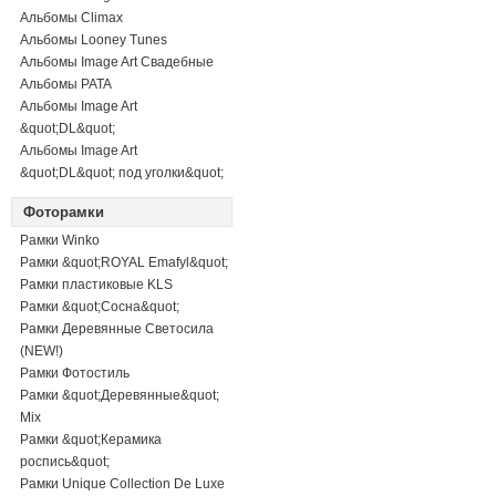
Альбомы Climax
Альбомы Looney Tunes
Альбомы Image Art Свадебные
Альбомы PATA
Альбомы Image Art
&quot;DL&quot;
Альбомы Image Art
&quot;DL&quot; под уголки&quot;
Фоторамки
Рамки Winko
Рамки &quot;ROYAL Emafyl&quot;
Рамки пластиковые KLS
Рамки &quot;Сосна&quot;
Рамки Деревянные Светосила
(NEW!)
Рамки Фотостиль
Рамки &quot;Деревянные&quot;
Mix
Рамки &quot;Керамика
роспись&quot;
Рамки Unique Collection De Luxe