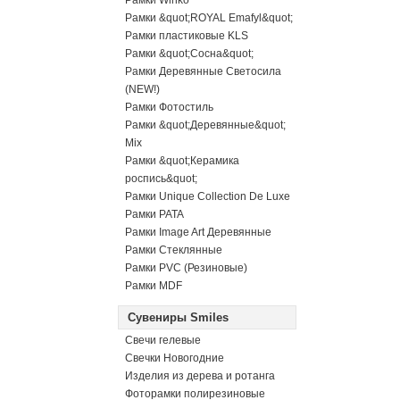
Рамки Winko
Рамки &quot;ROYAL Emafyl&quot;
Рамки пластиковые KLS
Рамки &quot;Сосна&quot;
Рамки Деревянные Светосила
(NEW!)
Рамки Фотостиль
Рамки &quot;Деревянные&quot;
Mix
Рамки &quot;Керамика
роспись&quot;
Рамки Unique Collection De Luxe
Рамки PATA
Рамки Image Art Деревянные
Рамки Стеклянные
Рамки PVC (Резиновые)
Рамки MDF
Сувениры Smiles
Свечи гелевые
Свечки Новогодние
Изделия из дерева и ротанга
Фоторамки полирезиновые