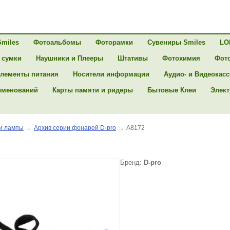
Smiles
Фотоальбомы
Фоторамки
Сувениры Smiles
LO
 сумки
Наушники и Плееры
Штативы
Фотохимия
Фот
лементы питания
Носители информации
Аудио- и Видеокас
именований
Карты памяти и ридеры
Бытовые Клеи
Элект
и лампы
→
Архив серии фонарей D-pro
→
A8172
Бренд:
D-pro