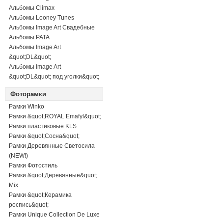
Альбомы Climax
Альбомы Looney Tunes
Альбомы Image Art Свадебные
Альбомы PATA
Альбомы Image Art
&quot;DL&quot;
Альбомы Image Art
&quot;DL&quot; под уголки&quot;
Фоторамки
Рамки Winko
Рамки &quot;ROYAL Emafyl&quot;
Рамки пластиковые KLS
Рамки &quot;Сосна&quot;
Рамки Деревянные Светосила
(NEW!)
Рамки Фотостиль
Рамки &quot;Деревянные&quot;
Mix
Рамки &quot;Керамика
роспись&quot;
Рамки Unique Collection De Luxe