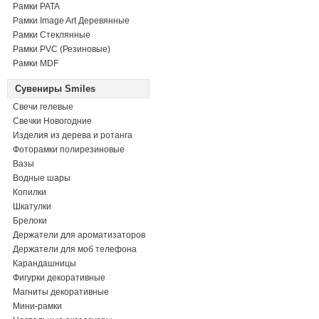
Рамки PATA
Рамки Image Art Деревянные
Рамки Стеклянные
Рамки PVC (Резиновые)
Рамки MDF
Сувениры Smiles
Свечи гелевые
Свечки Новогодние
Изделия из дерева и ротанга
Фоторамки полирезиновые
Вазы
Водные шары
Копилки
Шкатулки
Брелоки
Держатели для ароматизаторов
Держатели для моб телефона
Карандашницы
Фигурки декоративные
Магниты декоративные
Мини-рамки