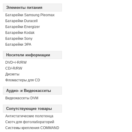
Элементы питания
Батарейки Samsung Pleomax
Батарейки Duracell
Батарейки Energizer
Батарейки Kodak
Батарейки Sony
Батарейки ЭРА
Носители информации
DVD+/-R/RW
СD/-R/RW
Дискеты
Фломастеры для CD
Аудио- и Видеокассеты
Видеокассеты DVM
Сопутствующие товары
Антистатические полотенца
Скотч для фотолабораторий
Системы крепления COMMAND