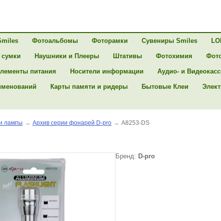
Smiles
Фотоальбомы
Фоторамки
Сувениры Smiles
LO
 сумки
Наушники и Плееры
Штативы
Фотохимия
Фот
лементы питания
Носители информации
Аудио- и Видеокас
именований
Карты памяти и ридеры
Бытовые Клеи
Элект
и лампы
→
Архив серии фонарей D-pro
→
A8253-DS
Бренд:
D-pro