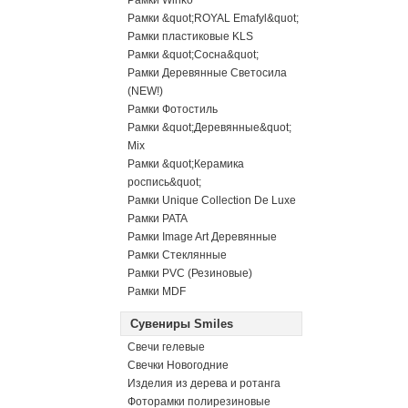
Рамки Winko
Рамки &quot;ROYAL Emafyl&quot;
Рамки пластиковые KLS
Рамки &quot;Сосна&quot;
Рамки Деревянные Светосила
(NEW!)
Рамки Фотостиль
Рамки &quot;Деревянные&quot;
Mix
Рамки &quot;Керамика
роспись&quot;
Рамки Unique Collection De Luxe
Рамки PATA
Рамки Image Art Деревянные
Рамки Стеклянные
Рамки PVC (Резиновые)
Рамки MDF
Сувениры Smiles
Свечи гелевые
Свечки Новогодние
Изделия из дерева и ротанга
Фоторамки полирезиновые