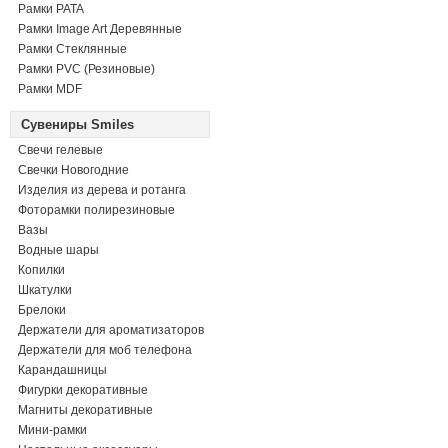
Рамки PATA
Рамки Image Art Деревянные
Рамки Стеклянные
Рамки PVC (Резиновые)
Рамки MDF
Сувениры Smiles
Свечи гелевые
Свечки Новогодние
Изделия из дерева и ротанга
Фоторамки полирезиновые
Вазы
Водные шары
Копилки
Шкатулки
Брелоки
Держатели для ароматизаторов
Держатели для моб телефона
Карандашницы
Фигурки декоративные
Магниты декоративные
Мини-рамки