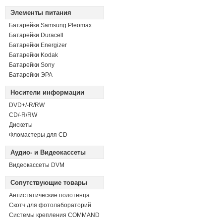
Элементы питания
Батарейки Samsung Pleomax
Батарейки Duracell
Батарейки Energizer
Батарейки Kodak
Батарейки Sony
Батарейки ЭРА
Носители информации
DVD+/-R/RW
СD/-R/RW
Дискеты
Фломастеры для CD
Аудио- и Видеокассеты
Видеокассеты DVM
Сопутствующие товары
Антистатические полотенца
Скотч для фотолабораторий
Системы крепления COMMAND