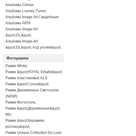
Альбомы Climax
Альбомы Looney Tunes
Альбомы Image Art Свадебные
Альбомы PATA
Альбомы Image Art
&quot;DL&quot;
Альбомы Image Art
&quot;DL&quot; под уголки&quot;
Фоторамки
Рамки Winko
Рамки &quot;ROYAL Emafyl&quot;
Рамки пластиковые KLS
Рамки &quot;Сосна&quot;
Рамки Деревянные Светосила
(NEW!)
Рамки Фотостиль
Рамки &quot;Деревянные&quot;
Mix
Рамки &quot;Керамика
роспись&quot;
Рамки Unique Collection De Luxe