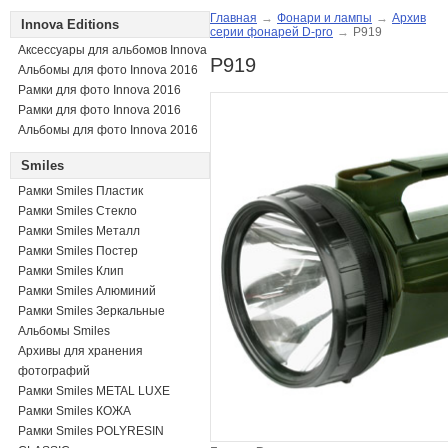
Главная
→
Фонари и лампы
→
Архив
Innova Editions
серии фонарей D-pro
→
P919
Аксессуары для альбомов Innova
P919
Альбомы для фото Innova 2016
Рамки для фото Innova 2016
Рамки для фото Innova 2016
Альбомы для фото Innova 2016
Smiles
Рамки Smiles Пластик
Рамки Smiles Стекло
Рамки Smiles Металл
Рамки Smiles Постер
Рамки Smiles Клип
Рамки Smiles Алюминий
Рамки Smiles Зеркальные
Альбомы Smiles
Архивы для хранения
фотографий
Рамки Smiles METAL LUXE
Рамки Smiles КОЖА
Рамки Smiles POLYRESIN