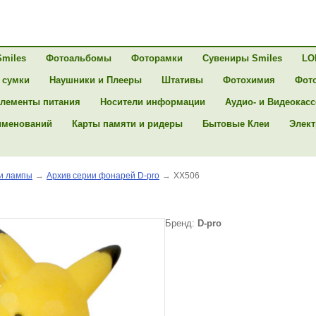
Smiles
Фотоальбомы
Фоторамки
Сувениры Smiles
LO
 сумки
Наушники и Плееры
Штативы
Фотохимия
Фот
лементы питания
Носители информации
Аудио- и Видеокас
именований
Карты памяти и ридеры
Бытовые Клеи
Элект
и лампы
→
Архив серии фонарей D-pro
→
XX506
Бренд:
D-pro