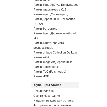
Рамки Winko
Рамки &quot;ROYAL Emafyl&quot;
Рамки пластиковые KLS
Рамки &quot;Сосна&quot;
Рамки Деревянные Светосила
(NEW!)
Рамки Фотостиль
Рамки &quot;Деревянные&quot;
Mix
Рамки &quot;Керамика
роспись&quot;
Рамки Unique Collection De Luxe
Рамки PATA
Рамки Image Art Деревянные
Рамки Стеклянные
Рамки PVC (Резиновые)
Рамки MDF
Сувениры Smiles
Свечи гелевые
Свечки Новогодние
Изделия из дерева и ротанга
Фоторамки полирезиновые