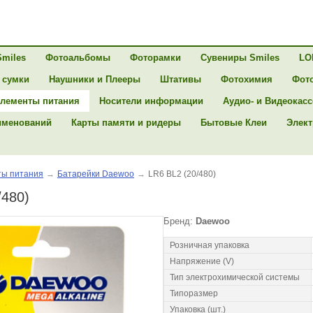
Smiles
Фотоальбомы
Фоторамки
Сувениры Smiles
LO
 сумки
Наушники и Плееры
Штативы
Фотохимия
Фот
лементы питания
Носители информации
Аудио- и Видеокас
именований
Карты памяти и ридеры
Бытовые Клеи
Элект
ы питания
→
Батарейки Daewoo
→
LR6 BL2 (20/480)
/480)
Бренд:
Daewoo
Розничная упаковка
Напряжение (V)
Тип электрохимической системы
Типоразмер
Упаковка (шт.)