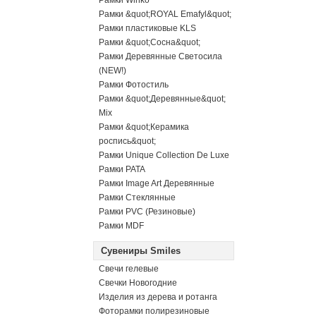
Рамки Winko
Рамки &quot;ROYAL Emafyl&quot;
Рамки пластиковые KLS
Рамки &quot;Сосна&quot;
Рамки Деревянные Светосила
(NEW!)
Рамки Фотостиль
Рамки &quot;Деревянные&quot;
Mix
Рамки &quot;Керамика
роспись&quot;
Рамки Unique Collection De Luxe
Рамки PATA
Рамки Image Art Деревянные
Рамки Стеклянные
Рамки PVC (Резиновые)
Рамки MDF
Сувениры Smiles
Свечи гелевые
Свечки Новогодние
Изделия из дерева и ротанга
Фоторамки полирезиновые