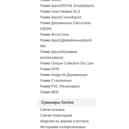
Рамки Winko
Рамки &quot;ROYAL Emafyl&quot;
Рамки пластиковые KLS
Рамки &quot;Сосна&quot;
Рамки Деревянные Светосила
(NEW!)
Рамки Фотостиль
Рамки &quot;Деревянные&quot;
Mix
Рамки &quot;Керамика
роспись&quot;
Рамки Unique Collection De Luxe
Рамки PATA
Рамки Image Art Деревянные
Рамки Стеклянные
Рамки PVC (Резиновые)
Рамки MDF
Сувениры Smiles
Свечи гелевые
Свечки Новогодние
Изделия из дерева и ротанга
Фоторамки полирезиновые