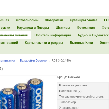
Smiles
Фотоальбомы
Фоторамки
Сувениры Smiles
LO
 сумки
Наушники и Плееры
Штативы
Фотохимия
Фот
лементы питания
Носители информации
Аудио- и Видеокас
именований
Карты памяти и ридеры
Бытовые Клеи
Элект
ы питания
→
Батарейки Daewoo
→
R03 (40/1440)
0)
Бренд:
Daewoo
Розничная упаковка
Напряжение (V)
Тип электрохимической системы
Типоразмер
Упаковка (шт.)