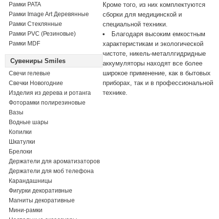
Рамки PATA
Кроме того, из них комплектуются
Рамки Image Art Деревянные
сборки для медицинской и
Рамки Стеклянные
специальной техники.
Рамки PVC (Резиновые)
Благодаря высоким емкостным
Рамки MDF
характеристикам и экологической
чистоте, никель-металлгидридные
Сувениры Smiles
аккумуляторы находят все более
широкое применение, как в бытовых
Свечи гелевые
приборах, так и в профессиональной
Свечки Новогодние
технике.
Изделия из дерева и ротанга
Фоторамки полирезиновые
Вазы
Водные шары
Копилки
Шкатулки
Брелоки
Держатели для ароматизаторов
Держатели для моб телефона
Карандашницы
Фигурки декоративные
Магниты декоративные
Мини-рамки