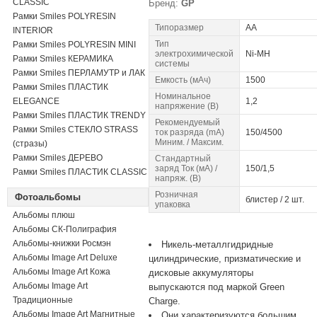
CLASSIC
Бренд:
GP
Рамки Smiles POLYRESIN
Типоразмер
AA
INTERIOR
Тип
Рамки Smiles POLYRESIN MINI
электрохимической
Ni-MH
Рамки Smiles КЕРАМИКА
системы
Рамки Smiles ПЕРЛАМУТР и ЛАК
Емкость (мАч)
1500
Рамки Smiles ПЛАСТИК
Номинальное
ELEGANCE
1,2
напряжение (В)
Рамки Smiles ПЛАСТИК TRENDY
Рекомендуемый
Рамки Smiles СТЕКЛО STRASS
ток разpяда (mA)
150/4500
Миним. / Максим.
(стразы)
Рамки Smiles ДЕРЕВО
Стандартный
заряд Ток (мА) /
150/1,5
Рамки Smiles ПЛАСТИК CLASSIC
напряж. (В)
Розничная
Фотоальбомы
блистер / 2 шт.
упаковка
Альбомы плюш
Альбомы СК-Полиграфия
Альбомы-книжки Росмэн
Никель-металлгидридные
Альбомы Image Art Deluxe
цилиндрические, призматические и
Альбомы Image Art Кожа
дисковые аккумуляторы
Альбомы Image Art
выпускаются под маркой Green
Традиционные
Charge.
Альбомы Image Art Магнитные
Они характеризуются большим