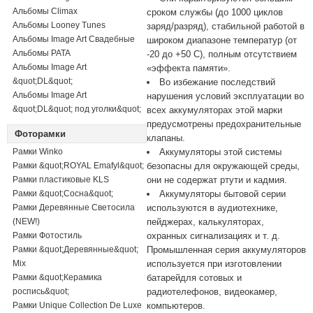
Альбомы Climax
сроком службы (до 1000 циклов
Альбомы Looney Tunes
заряд/разряд), стабильной работой в
Альбомы Image Art Свадебные
широком диапазоне температур (от
Альбомы PATA
-20 до +50 C), полным отсутствием
Альбомы Image Art
«эффекта памяти».
&quot;DL&quot;
Во избежание последствий
Альбомы Image Art
нарушения условий эксплуатации во
&quot;DL&quot; под уголки&quot;
всех аккумуляторах этой марки
предусмотрены предохранительные
Фоторамки
клапаны.
Рамки Winko
Аккумуляторы этой системы
Рамки &quot;ROYAL Emafyl&quot;
безопасны для окружающей среды,
Рамки пластиковые KLS
они не содержат ртути и кадмия.
Рамки &quot;Сосна&quot;
Аккумуляторы бытовой серии
Рамки Деревянные Светосила
используются в аудиотехнике,
(NEW!)
пейджерах, калькуляторах,
Рамки Фотостиль
охранных сигнализациях и т. д.
Рамки &quot;Деревянные&quot;
Промышленная серия аккумуляторов
Mix
используется при изготовлении
Рамки &quot;Керамика
батарейдля сотовых и
роспись&quot;
радиотелефонов, видеокамер,
Рамки Unique Collection De Luxe
компьютеров.