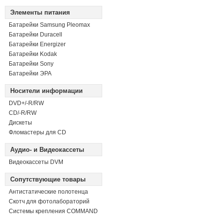
Элементы питания
Батарейки Samsung Pleomax
Батарейки Duracell
Батарейки Energizer
Батарейки Kodak
Батарейки Sony
Батарейки ЭРА
Носители информации
DVD+/-R/RW
СD/-R/RW
Дискеты
Фломастеры для CD
Аудио- и Видеокассеты
Видеокассеты DVM
Сопутствующие товары
Антистатические полотенца
Скотч для фотолабораторий
Системы крепления COMMAND