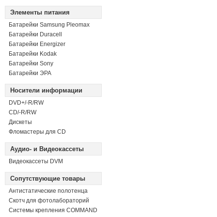
Элементы питания
Батарейки Samsung Pleomax
Батарейки Duracell
Батарейки Energizer
Батарейки Kodak
Батарейки Sony
Батарейки ЭРА
Носители информации
DVD+/-R/RW
СD/-R/RW
Дискеты
Фломастеры для CD
Аудио- и Видеокассеты
Видеокассеты DVM
Сопутствующие товары
Антистатические полотенца
Скотч для фотолабораторий
Системы крепления COMMAND