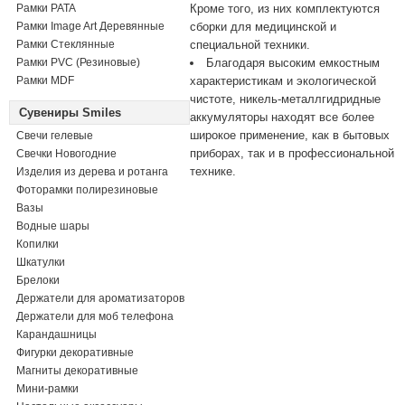
Рамки PATA
Кроме того, из них комплектуются
Рамки Image Art Деревянные
сборки для медицинской и
Рамки Стеклянные
специальной техники.
Рамки PVC (Резиновые)
Благодаря высоким емкостным
Рамки MDF
характеристикам и экологической
чистоте, никель-металлгидридные
Сувениры Smiles
аккумуляторы находят все более
широкое применение, как в бытовых
Свечи гелевые
приборах, так и в профессиональной
Свечки Новогодние
технике.
Изделия из дерева и ротанга
Фоторамки полирезиновые
Вазы
Водные шары
Копилки
Шкатулки
Брелоки
Держатели для ароматизаторов
Держатели для моб телефона
Карандашницы
Фигурки декоративные
Магниты декоративные
Мини-рамки