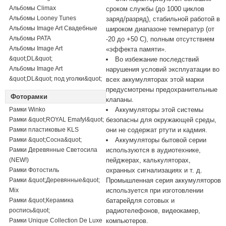
Альбомы Climax
сроком службы (до 1000 циклов
Альбомы Looney Tunes
заряд/разряд), стабильной работой в
Альбомы Image Art Свадебные
широком диапазоне температур (от
Альбомы PATA
-20 до +50 C), полным отсутствием
Альбомы Image Art
«эффекта памяти».
&quot;DL&quot;
Во избежание последствий
Альбомы Image Art
нарушения условий эксплуатации во
&quot;DL&quot; под уголки&quot;
всех аккумуляторах этой марки
предусмотрены предохранительные
Фоторамки
клапаны.
Рамки Winko
Аккумуляторы этой системы
Рамки &quot;ROYAL Emafyl&quot;
безопасны для окружающей среды,
Рамки пластиковые KLS
они не содержат ртути и кадмия.
Рамки &quot;Сосна&quot;
Аккумуляторы бытовой серии
Рамки Деревянные Светосила
используются в аудиотехнике,
(NEW!)
пейджерах, калькуляторах,
Рамки Фотостиль
охранных сигнализациях и т. д.
Рамки &quot;Деревянные&quot;
Промышленная серия аккумуляторов
Mix
используется при изготовлении
Рамки &quot;Керамика
батарейдля сотовых и
роспись&quot;
радиотелефонов, видеокамер,
Рамки Unique Collection De Luxe
компьютеров.