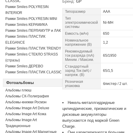
CLASSIC
Бренд:
GP
Рамки Smiles POLYRESIN
Типоразмер
AAA
INTERIOR
Тип
Рамки Smiles POLYRESIN MINI
электрохимической
Ni-MH
Рамки Smiles КЕРАМИКА
системы
Рамки Smiles ПЕРЛАМУТР и ЛАК
Емкость (мАч)
650
Рамки Smiles ПЛАСТИК
Номинальное
ELEGANCE
1,2
напряжение (В)
Рамки Smiles ПЛАСТИК TRENDY
Рекомендуемый
Рамки Smiles СТЕКЛО STRASS
ток разpяда (mA)
65/1950
Миним. / Максим.
(стразы)
Рамки Smiles ДЕРЕВО
Стандартный
заряд Ток (мА) /
65/1,5
Рамки Smiles ПЛАСТИК CLASSIC
напряж. (В)
Розничная
Фотоальбомы
блистер / 2 шт.
упаковка
Альбомы плюш
Альбомы СК-Полиграфия
Альбомы-книжки Росмэн
Никель-металлгидридные
Альбомы Image Art Deluxe
цилиндрические, призматические и
Альбомы Image Art Кожа
дисковые аккумуляторы
Альбомы Image Art
выпускаются под маркой Green
Традиционные
Charge.
Альбомы Image Art Магнитные
Они характеризуются большим