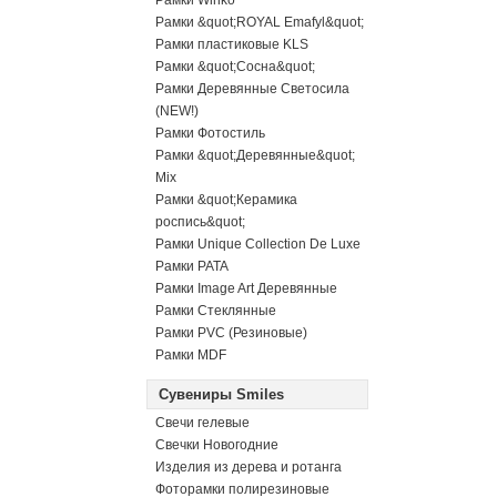
Рамки Winko
Рамки &quot;ROYAL Emafyl&quot;
Рамки пластиковые KLS
Рамки &quot;Сосна&quot;
Рамки Деревянные Светосила
(NEW!)
Рамки Фотостиль
Рамки &quot;Деревянные&quot;
Mix
Рамки &quot;Керамика
роспись&quot;
Рамки Unique Collection De Luxe
Рамки PATA
Рамки Image Art Деревянные
Рамки Стеклянные
Рамки PVC (Резиновые)
Рамки MDF
Сувениры Smiles
Свечи гелевые
Свечки Новогодние
Изделия из дерева и ротанга
Фоторамки полирезиновые