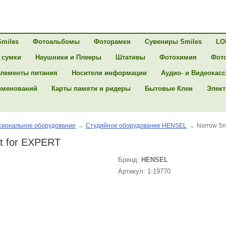
Smiles
Фотоальбомы
Фоторамки
Сувениры Smiles
LO
 сумки
Наушники и Плееры
Штативы
Фотохимия
Фот
лементы питания
Носители информации
Аудио- и Видеокас
именований
Карты памяти и ридеры
Бытовые Клеи
Элект
иональное оборудование
→
Студийное оборудование HENSEL
→
Narrow Sn
t for EXPERT
Бренд:
HENSEL
Артикул: 1-19770