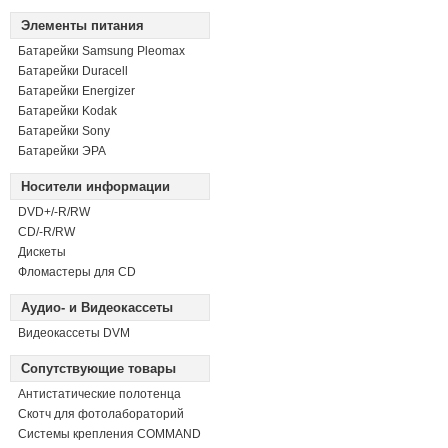
Элементы питания
Батарейки Samsung Pleomax
Батарейки Duracell
Батарейки Energizer
Батарейки Kodak
Батарейки Sony
Батарейки ЭРА
Носители информации
DVD+/-R/RW
СD/-R/RW
Дискеты
Фломастеры для CD
Аудио- и Видеокассеты
Видеокассеты DVM
Сопутствующие товары
Антистатические полотенца
Скотч для фотолабораторий
Системы крепления COMMAND