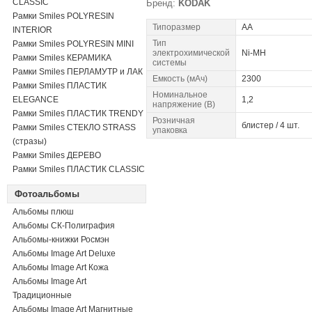
CLASSIC
Бренд:
KODAK
Рамки Smiles POLYRESIN
Типоразмер
AA
INTERIOR
Тип
Рамки Smiles POLYRESIN MINI
электрохимической
Ni-MH
Рамки Smiles КЕРАМИКА
системы
Рамки Smiles ПЕРЛАМУТР и ЛАК
Емкость (мАч)
2300
Рамки Smiles ПЛАСТИК
Номинальное
ELEGANCE
1,2
напряжение (В)
Рамки Smiles ПЛАСТИК TRENDY
Розничная
блистер / 4 шт.
Рамки Smiles СТЕКЛО STRASS
упаковка
(стразы)
Рамки Smiles ДЕРЕВО
Рамки Smiles ПЛАСТИК CLASSIC
Фотоальбомы
Альбомы плюш
Альбомы СК-Полиграфия
Альбомы-книжки Росмэн
Альбомы Image Art Deluxe
Альбомы Image Art Кожа
Альбомы Image Art
Традиционные
Альбомы Image Art Магнитные