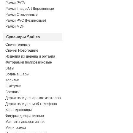
Рамки PATA
Рамки Image Art Деревянные
Рамки Стеклянные
Рамки PVC (Резиновые)
Рамки MDF
Сувениры Smiles
Свечи гелевые
Свечки Новогодние
Изделия из дерева и ротанга
Фоторамки полирезиновые
Вазы
Водные шары
Копилки
Шкатулки
Брелоки
Держатели для ароматизаторов
Держатели для моб телефона
Карандашницы
Фигурки декоративные
Магниты декоративные
Мини-рамки