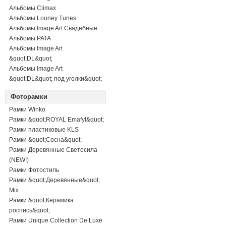
Альбомы Climax
Альбомы Looney Tunes
Альбомы Image Art Свадебные
Альбомы PATA
Альбомы Image Art
&quot;DL&quot;
Альбомы Image Art
&quot;DL&quot; под уголки&quot;
Фоторамки
Рамки Winko
Рамки &quot;ROYAL Emafyl&quot;
Рамки пластиковые KLS
Рамки &quot;Сосна&quot;
Рамки Деревянные Светосила
(NEW!)
Рамки Фотостиль
Рамки &quot;Деревянные&quot;
Mix
Рамки &quot;Керамика
роспись&quot;
Рамки Unique Collection De Luxe