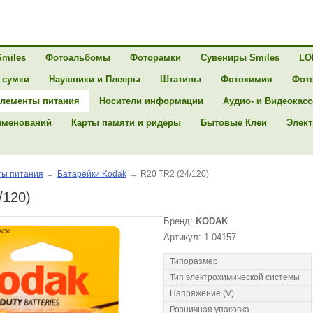
Smiles
Фотоальбомы
Фоторамки
Сувениры Smiles
LO
 сумки
Наушники и Плееры
Штативы
Фотохимия
Фот
лементы питания
Носители информации
Аудио- и Видеокас
именований
Карты памяти и ридеры
Бытовые Клеи
Элект
ы питания
→
Батарейки Kodak
→
R20 TR2 (24/120)
/120)
Бренд:
KODAK
Артикул: 1-04157
Типоразмер
Тип электрохимической системы
Напряжение (V)
Розничная упаковка