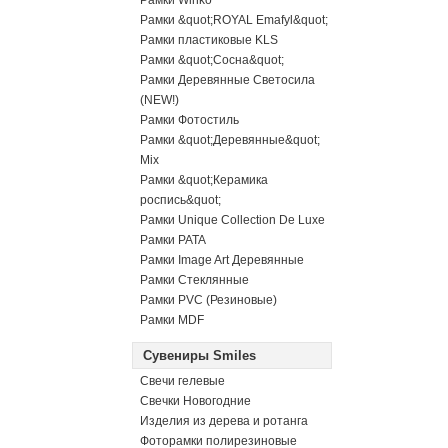
Рамки Winko
Рамки &quot;ROYAL Emafyl&quot;
Рамки пластиковые KLS
Рамки &quot;Сосна&quot;
Рамки Деревянные Светосила
(NEW!)
Рамки Фотостиль
Рамки &quot;Деревянные&quot;
Mix
Рамки &quot;Керамика
роспись&quot;
Рамки Unique Collection De Luxe
Рамки PATA
Рамки Image Art Деревянные
Рамки Стеклянные
Рамки PVC (Резиновые)
Рамки MDF
Сувениры Smiles
Свечи гелевые
Свечки Новогодние
Изделия из дерева и ротанга
Фоторамки полирезиновые