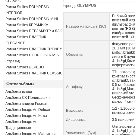
CLASSIC
Бренд:
OLYMPUS
Рамки Smiles POLYRESIN
INTERIOR
Рабочий разм
Рамки Smiles POLYRESIN MINI
пикселей &lt;
фильтра: фи
Рамки Smiles КЕРАМИКА
Размер матрицы (ПЗС)
цветов (RGB)
Рамки Smiles ПЕРЛАМУТР и ЛАК
изображения:
Рамки Smiles ПЛАСТИК
пикселей 1/3
ELEGANCE
Фокусное рас
20.1 мм (38 м
Рамки Smiles ПЛАСТИК TRENDY
мм)&lt;br&gt;
Объектив
Рамки Smiles СТЕКЛО STRASS
линз в 8 груп
&lt;br&gt;Кол
(стразы)
асферических
Рамки Smiles ДЕРЕВО
TTL-автофоку
Рамки Smiles ПЛАСТИК CLASSIC
контрастнос
&lt;br&gt;Ст
Фотоальбомы
0,5 м - беско
Автофокус
&lt;br&gt;Мак
Альбомы плюш
(широкий угол)
бесконечност
Альбомы СК-Полиграфия
макро: 7 см -
Альбомы-книжки Росмэн
1/2 - 1/1000 с
Альбомы Image Art Deluxe
Выдержка
ночном режи
Альбомы Image Art Кожа
Диафрагма
3.5 (широкий 
Альбомы Image Art
Оптический з
Традиционные
&lt;br&gt;Циф
Увеличение (Зум)
Альбомы Image Art Магнитные