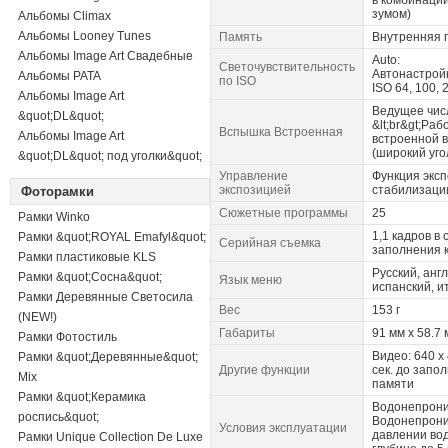
в комбинации
зумом)
Альбомы Climax
Альбомы Looney Tunes
Память
Внутренняя 
Альбомы Image Art Свадебные
Auto:
Светочувствительность
Автонастройк
Альбомы PATA
по ISO
ISO 64, 100, 
Альбомы Image Art
Ведущее числ
&quot;DL&quot;
&lt;br&gt;Ра
Вспышка Встроенная
Альбомы Image Art
встроенной в
(широкий угол
&quot;DL&quot; под уголки&quot;
Управление
Функция экс
экспозицией
стабилизаци
Фоторамки
Сюжетные программы
25
Рамки Winko
1,1 кадров в 
Рамки &quot;ROYAL Emafyl&quot;
Серийная съемка
заполнения 
Рамки пластиковые KLS
Русский, анг
Рамки &quot;Сосна&quot;
Язык меню
испанский, и
Рамки Деревянные Светосила
Вес
153 г
(NEW!)
Габариты
91 мм x 58.7 
Рамки Фотостиль
Видео: 640 x 
Рамки &quot;Деревянные&quot;
Другие функции
сек. до запо
Mix
памяти
Рамки &quot;Керамика
Водонепрони
роспись&quot;
Водонепрони
Условия эксплуатации
давлении во
Рамки Unique Collection De Luxe