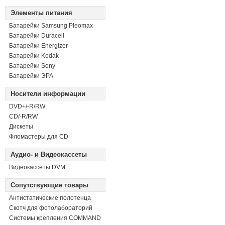
Элементы питания
Батарейки Samsung Pleomax
Батарейки Duracell
Батарейки Energizer
Батарейки Kodak
Батарейки Sony
Батарейки ЭРА
Носители информации
DVD+/-R/RW
СD/-R/RW
Дискеты
Фломастеры для CD
Аудио- и Видеокассеты
Видеокассеты DVM
Сопутствующие товары
Антистатические полотенца
Скотч для фотолабораторий
Системы крепления COMMAND