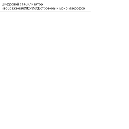
Цифровой стабилизатор
изображения&lt;br&gt;Встроенный моно микрофон