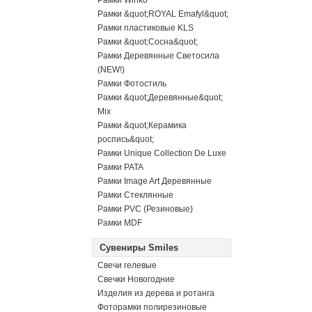
Рамки Winko
Рамки &quot;ROYAL Emafyl&quot;
Рамки пластиковые KLS
Рамки &quot;Сосна&quot;
Рамки Деревянные Светосила
(NEW!)
Рамки Фотостиль
Рамки &quot;Деревянные&quot;
Mix
Рамки &quot;Керамика
роспись&quot;
Рамки Unique Collection De Luxe
Рамки PATA
Рамки Image Art Деревянные
Рамки Стеклянные
Рамки PVC (Резиновые)
Рамки MDF
Сувениры Smiles
Свечи гелевые
Свечки Новогодние
Изделия из дерева и ротанга
Фоторамки полирезиновые