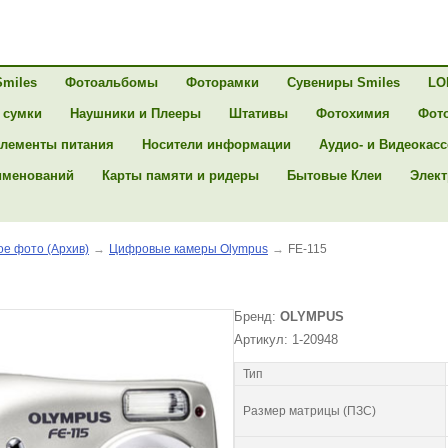
Smiles
Фотоальбомы
Фоторамки
Сувениры Smiles
LO
 сумки
Наушники и Плееры
Штативы
Фотохимия
Фот
лементы питания
Носители информации
Аудио- и Видеокас
именований
Карты памяти и ридеры
Бытовые Клеи
Элект
е фото (Архив)
→
Цифровые камеры Olympus
→
FE-115
Бренд:
OLYMPUS
Артикул: 1-20948
Тип
Размер матрицы (ПЗС)