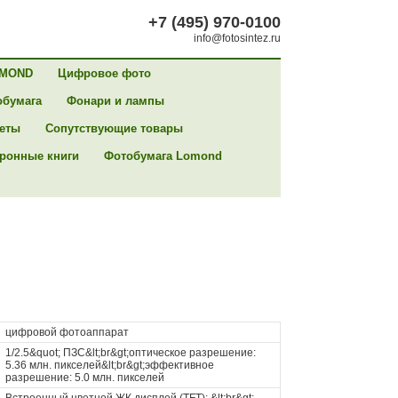
+7 (495) 970-0100
info@fotosintez.ru
MOND
Цифровое фото
обумага
Фонари и лампы
сеты
Сопутствующие товары
ронные книги
Фотобумага Lomond
цифровой фотоаппарат
1/2.5&quot; ПЗС&lt;br&gt;оптическое разрешение:
5.36 млн. пикселей&lt;br&gt;эффективное
разрешение: 5.0 млн. пикселей