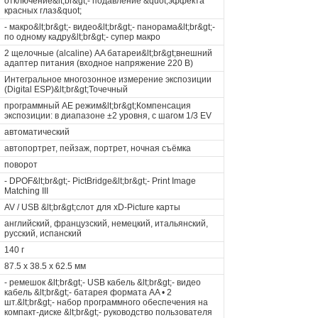
отключение&lt;br&gt;- подавление &quot;эффекта
красных глаз&quot;
- макро&lt;br&gt;- видео&lt;br&gt;- панорама&lt;br&gt;-
по одному кадру&lt;br&gt;- супер макро
2 щелочные (alcaline) AA батареи&lt;br&gt;внешний
адаптер питания (входное напряжение 220 В)
Интегральное многозонное измерение экспозиции
(Digital ESP)&lt;br&gt;Точечный
программный AE режим&lt;br&gt;Компенсация
экспозиции: в диапазоне ±2 уровня, с шагом 1/3 EV
автоматический
автопортрет, пейзаж, портрет, ночная съёмка
поворот
- DPOF&lt;br&gt;- PictBridge&lt;br&gt;- Print Image
Matching III
AV / USB &lt;br&gt;слот для xD-Picture карты
английский, французский, немецкий, итальянский,
русский, испанский
140 г
87.5 x 38.5 x 62.5 мм
- ремешок &lt;br&gt;- USB кабель &lt;br&gt;- видео
кабель &lt;br&gt;- батарея формата AA • 2
шт.&lt;br&gt;- набор программного обеспечения на
компакт-диске &lt;br&gt;- руководство пользователя