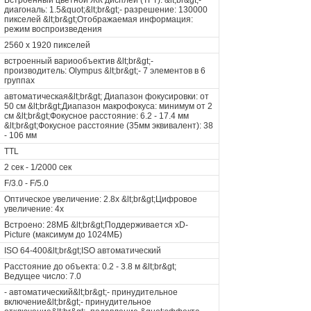
Встроенный цветной ЖК дисплей (TFT): &lt;br&gt;-
диагональ: 1.5&quot;&lt;br&gt;- разрешение: 130000
пикселей &lt;br&gt;Отображаемая информация:
режим воспроизведения
2560 x 1920 пикселей
встроенный вариообъектив &lt;br&gt;-
производитель: Olympus &lt;br&gt;- 7 элементов в 6
группах
автоматическая&lt;br&gt; Диапазон фокусировки: от
50 см &lt;br&gt;Диапазон макрофокуса: минимум от 2
см &lt;br&gt;Фокусное расстояние: 6.2 - 17.4 мм
&lt;br&gt;Фокусное расстояние (35мм эквивалент): 38
- 106 мм
TTL
2 сек - 1/2000 сек
F/3.0 - F/5.0
Оптическое увеличение: 2.8x &lt;br&gt;Цифровое
увеличение: 4x
Встроено: 28МБ &lt;br&gt;Поддерживается xD-
Picture (максимум до 1024МБ)
ISO 64-400&lt;br&gt;ISO автоматический
Расстояние до объекта: 0.2 - 3.8 м &lt;br&gt;
Ведущее число: 7.0
- автоматический&lt;br&gt;- принудительное
включение&lt;br&gt;- принудительное