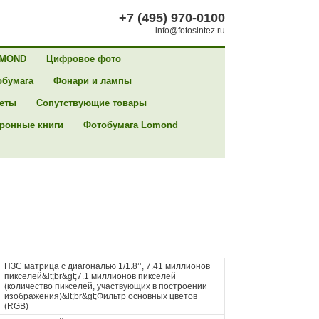
+7 (495) 970-0100
info@fotosintez.ru
MOND
Цифровое фото
обумага
Фонари и лампы
сеты
Сопутствующие товары
ронные книги
Фотобумага Lomond
ПЗС матрица с диагональю 1/1.8’’, 7.41 миллионов
пикселей&lt;br&gt;7.1 миллионов пикселей
(количество пикселей, участвующих в построении
изображения)&lt;br&gt;Фильтр основных цветов
(RGB)