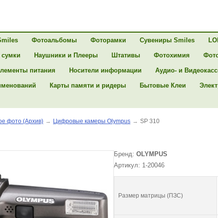
Smiles
Фотоальбомы
Фоторамки
Сувениры Smiles
LO
 сумки
Наушники и Плееры
Штативы
Фотохимия
Фот
лементы питания
Носители информации
Аудио- и Видеокас
именований
Карты памяти и ридеры
Бытовые Клеи
Элект
е фото (Архив)
→
Цифровые камеры Olympus
→
SP 310
Бренд:
OLYMPUS
Артикул: 1-20046
Размер матрицы (ПЗС)