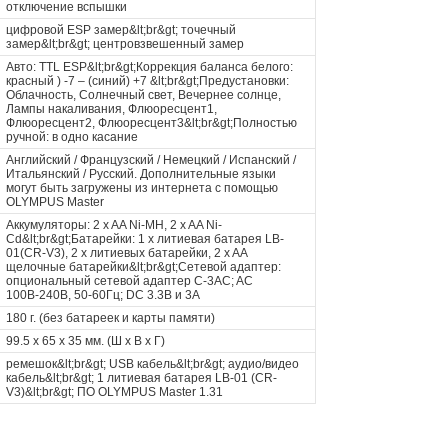
отключение вспышки
цифровой ESP замер&lt;br&gt; точечный
замер&lt;br&gt; центровзвешенный замер
Авто: TTL ESP&lt;br&gt;Коррекция баланса белого:
красный ) -7 – (синий) +7 &lt;br&gt;Предустановки:
Облачность, Солнечный свет, Вечернее солнце,
Лампы накаливания, Флюоресцент1,
Флюоресцент2, Флюоресцент3&lt;br&gt;Полностью
ручной: в одно касание
Английский / Французский / Немецкий / Испанский /
Итальянский / Русский. Дополнительные языки
могут быть загружены из интернета с помощью
OLYMPUS Master
Аккумуляторы: 2 x AA Ni-MH, 2 x AA Ni-
Cd&lt;br&gt;Батарейки: 1 x литиевая батарея LB-
01(CR-V3), 2 x литиевых батарейки, 2 x AA
щелочные батарейки&lt;br&gt;Сетевой адаптер:
опциональный сетевой адаптер C-3AC; AC
100В-240В, 50-60Гц; DC 3.3В и 3A
180 г. (без батареек и карты памяти)
99.5 x 65 x 35 мм. (Ш x В x Г)
ремешок&lt;br&gt; USB кабель&lt;br&gt; аудио/видео
кабель&lt;br&gt; 1 литиевая батарея LB-01 (CR-
V3)&lt;br&gt; ПО OLYMPUS Master 1.31