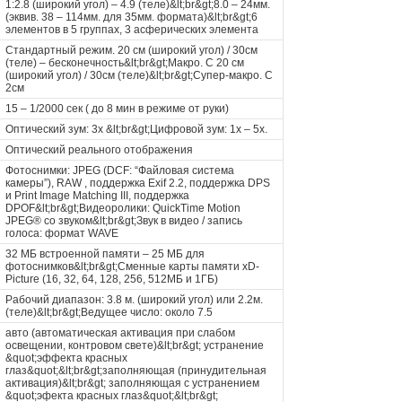
1:2.8 (широкий угол) – 4.9 (теле)&lt;br&gt;8.0 – 24мм.
(эквив. 38 – 114мм. для 35мм. формата)&lt;br&gt;6
элементов в 5 группах, 3 асферических элемента
Стандартный режим. 20 см (широкий угол) / 30см
(теле) – бесконечность&lt;br&gt;Макро. С 20 см
(широкий угол) / 30см (теле)&lt;br&gt;Супер-макро. С
2см
15 – 1/2000 сек ( до 8 мин в режиме от руки)
Оптический зум: 3x &lt;br&gt;Цифровой зум: 1x – 5x.
Оптический реального отображения
Фотоснимки: JPEG (DCF: “Файловая система
камеры”), RAW , поддержка Exif 2.2, поддержка DPS
и Print Image Matching III, поддержка
DPOF&lt;br&gt;Видеоролики: QuickTime Motion
JPEG® со звуком&lt;br&gt;Звук в видео / запись
голоса: формат WAVE
32 МБ встроенной памяти – 25 МБ для
фотоснимков&lt;br&gt;Сменные карты памяти xD-
Picture (16, 32, 64, 128, 256, 512МБ и 1ГБ)
Рабочий диапазон: 3.8 м. (широкий угол) или 2.2м.
(теле)&lt;br&gt;Ведущее число: около 7.5
авто (автоматическая активация при слабом
освещении, контровом свете)&lt;br&gt; устранение
&quot;эффекта красных
глаз&quot;&lt;br&gt;заполняющая (принудительная
активация)&lt;br&gt; заполняющая с устранением
&quot;эфекта красных глаз&quot;&lt;br&gt;