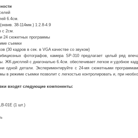
ности
селей
ей 6.4см.
(эквив. 38-114мм.) 1:2.8-4.9
 с 2см.
 и 24 сюжетных программы
жиме съемки
ов (30 кадров в сек. в VGA качестве со звуком)
мбициозных фотографов, камера SP-310 предлагает целый ряд впе
ы. ЖК-дисплей с диагональю 6.4см. обеспечивает легкое и удобное кад
 ни одной детали. Экспериментируйте с 24-мя сюжетными программам
мы в режиме съемки позволит с легкостью контролировать и, при необх
авки входят следующие компоненты:
B-01E (1 шт.)
ль