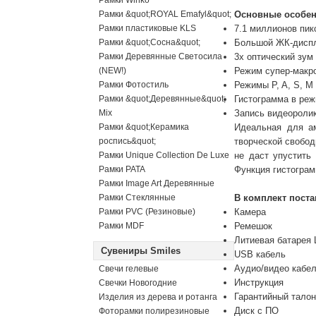
Рамки Winko
Рамки &quot;ROYAL Emafyl&quot;
Основные особен
Рамки пластиковые KLS
7.1 миллионов пик
Рамки &quot;Сосна&quot;
Большой ЖК-диспл
Рамки Деревянные Светосила
3x оптический зум 
(NEW!)
Режим супер-макро
Рамки Фотостиль
Режимы P, A, S, M
Рамки &quot;Деревянные&quot;
Гистограмма в ре
Mix
Запись видеоролик
Рамки &quot;Керамика
Идеальная для а
роспись&quot;
творческой свобод
Рамки Unique Collection De Luxe
не даст упустить
Рамки PATA
Функция гистограм
Рамки Image Art Деревянные
Рамки Стеклянные
В комплект пост
Рамки PVC (Резиновые)
Камера
Рамки MDF
Ремешок
Литиевая батарея L
Сувениры Smiles
USB кабель
Аудио/видео кабе
Свечи гелевые
Инструкция
Свечки Новогодние
Гарантийный талон
Изделия из дерева и ротанга
Диск с ПО
Фоторамки полирезиновые