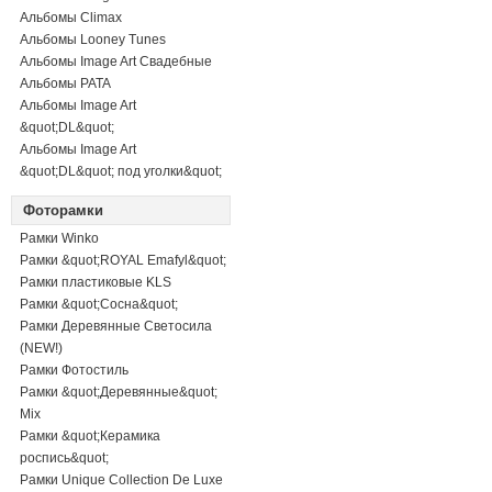
Альбомы Climax
Альбомы Looney Tunes
Альбомы Image Art Свадебные
Альбомы PATA
Альбомы Image Art
&quot;DL&quot;
Альбомы Image Art
&quot;DL&quot; под уголки&quot;
Фоторамки
Рамки Winko
Рамки &quot;ROYAL Emafyl&quot;
Рамки пластиковые KLS
Рамки &quot;Сосна&quot;
Рамки Деревянные Светосила
(NEW!)
Рамки Фотостиль
Рамки &quot;Деревянные&quot;
Mix
Рамки &quot;Керамика
роспись&quot;
Рамки Unique Collection De Luxe