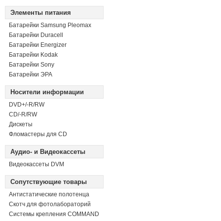
Элементы питания
Батарейки Samsung Pleomax
Батарейки Duracell
Батарейки Energizer
Батарейки Kodak
Батарейки Sony
Батарейки ЭРА
Носители информации
DVD+/-R/RW
СD/-R/RW
Дискеты
Фломастеры для CD
Аудио- и Видеокассеты
Видеокассеты DVM
Сопутствующие товары
Антистатические полотенца
Скотч для фотолабораторий
Системы крепления COMMAND