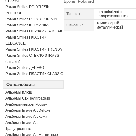
CLASSIC
Бренд:
Polaroid
Рамки Smiles POLYRESIN
non polarized (не
INTERIOR
Тип линз
поляризованные)
Рамки Smiles POLYRESIN MINI
Темно-серый
Рамки Smiles КЕРАМИКА
Описание
металлический
Рамки Smiles ПЕРЛАМУТР и ЛАК
Рамки Smiles ПЛАСТИК
ELEGANCE
Рамки Smiles ПЛАСТИК TRENDY
Рамки Smiles СТЕКЛО STRASS
(стразы)
Рамки Smiles ДЕРЕВО
Рамки Smiles ПЛАСТИК CLASSIC
Фотоальбомы
Альбомы плюш
Альбомы СК-Полиграфия
Альбомы-книжки Росмэн
Альбомы Image Art Deluxe
Альбомы Image Art Кожа
Альбомы Image Art
Традиционные
Альбомы Image Art Магнитные