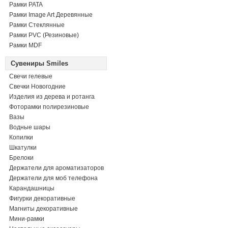
Рамки PATA
Рамки Image Art Деревянные
Рамки Стеклянные
Рамки PVC (Резиновые)
Рамки MDF
Сувениры Smiles
Свечи гелевые
Свечки Новогодние
Изделия из дерева и ротанга
Фоторамки полирезиновые
Вазы
Водные шары
Копилки
Шкатулки
Брелоки
Держатели для ароматизаторов
Держатели для моб телефона
Карандашницы
Фигурки декоративные
Магниты декоративные
Мини-рамки