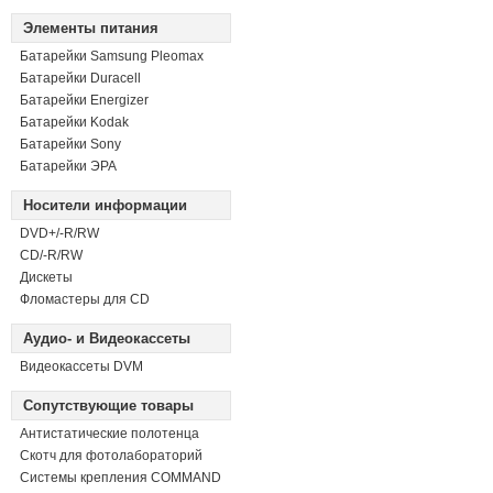
Элементы питания
Батарейки Samsung Pleomax
Батарейки Duracell
Батарейки Energizer
Батарейки Kodak
Батарейки Sony
Батарейки ЭРА
Носители информации
DVD+/-R/RW
СD/-R/RW
Дискеты
Фломастеры для CD
Аудио- и Видеокассеты
Видеокассеты DVM
Сопутствующие товары
Антистатические полотенца
Скотч для фотолабораторий
Системы крепления COMMAND