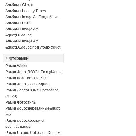
Альбомы Climax
Альбомы Looney Tunes
Альбомы Image Art Свадебные
Альбомы PATA
Альбомы Image Art
&quot;DL&quot;
Альбомы Image Art
&quot;DL&quot; под уголки&quot;
Фоторамки
Рамки Winko
Рамки &quot;ROYAL Emafyl&quot;
Рамки пластиковые KLS
Рамки &quot;Сосна&quot;
Рамки Деревянные Светосила
(NEW!)
Рамки Фотостиль
Рамки &quot;Деревянные&quot;
Mix
Рамки &quot;Керамика
роспись&quot;
Рамки Unique Collection De Luxe