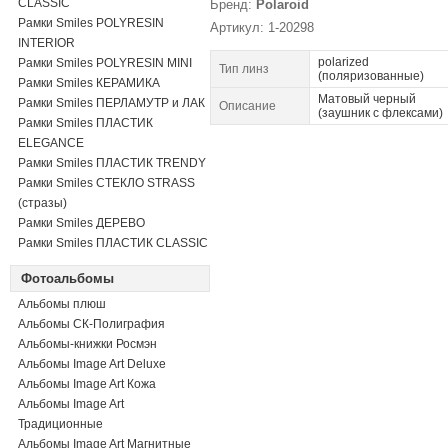
CLASSIC
Бренд:
Polaroid
Рамки Smiles POLYRESIN
Артикул: 1-20298
INTERIOR
polarized
Рамки Smiles POLYRESIN MINI
Тип линз
(поляризованные)
Рамки Smiles КЕРАМИКА
Матовый черный
Рамки Smiles ПЕРЛАМУТР и ЛАК
Описание
(заушник с флексами)
Рамки Smiles ПЛАСТИК
ELEGANCE
Рамки Smiles ПЛАСТИК TRENDY
Рамки Smiles СТЕКЛО STRASS
(стразы)
Рамки Smiles ДЕРЕВО
Рамки Smiles ПЛАСТИК CLASSIC
Фотоальбомы
Альбомы плюш
Альбомы СК-Полиграфия
Альбомы-книжки Росмэн
Альбомы Image Art Deluxe
Альбомы Image Art Кожа
Альбомы Image Art
Традиционные
Альбомы Image Art Магнитные