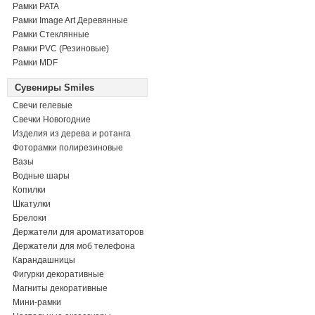
Рамки PATA
Рамки Image Art Деревянные
Рамки Стеклянные
Рамки PVC (Резиновые)
Рамки MDF
Сувениры Smiles
Свечи гелевые
Свечки Новогодние
Изделия из дерева и ротанга
Фоторамки полирезиновые
Вазы
Водные шары
Копилки
Шкатулки
Брелоки
Держатели для ароматизаторов
Держатели для моб телефона
Карандашницы
Фигурки декоративные
Магниты декоративные
Мини-рамки