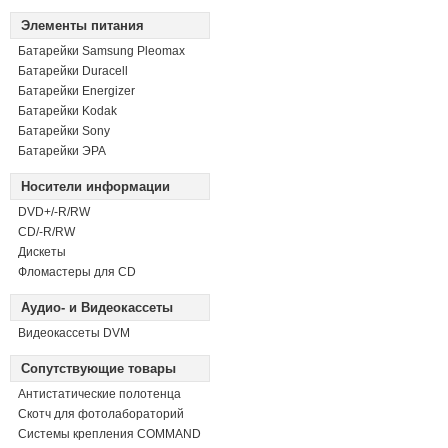
Элементы питания
Батарейки Samsung Pleomax
Батарейки Duracell
Батарейки Energizer
Батарейки Kodak
Батарейки Sony
Батарейки ЭРА
Носители информации
DVD+/-R/RW
СD/-R/RW
Дискеты
Фломастеры для CD
Аудио- и Видеокассеты
Видеокассеты DVM
Сопутствующие товары
Антистатические полотенца
Скотч для фотолабораторий
Системы крепления COMMAND