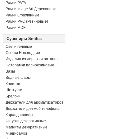
Рамки PATA
Рамки Image Art Деревянные
Рамки Стеклянные
Рамки PVC (Резиновые)
Рамки MDF
Сувениры Smiles
Свечи гелевые
Свечки Новогодние
Изделия из дерева и ротанга
Фоторамки полирезиновые
Вазы
Водные шары
Копилки
Шкатулки
Брелоки
Держатели для ароматизаторов
Держатели для моб телефона
Карандашницы
Фигурки декоративные
Магниты декоративные
Мини-рамки