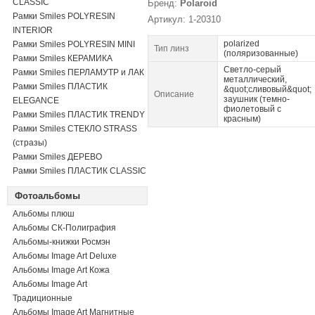
CLASSIC
Бренд:
Polaroid
Рамки Smiles POLYRESIN
Артикул: 1-20310
INTERIOR
polarized
Рамки Smiles POLYRESIN MINI
Тип линз
(поляризованные)
Рамки Smiles КЕРАМИКА
Светло-серый
Рамки Smiles ПЕРЛАМУТР и ЛАК
металлический,
Рамки Smiles ПЛАСТИК
&quot;сливовый&quot;
Описание
заушник (темно-
ELEGANCE
фиолетовый с
Рамки Smiles ПЛАСТИК TRENDY
красным)
Рамки Smiles СТЕКЛО STRASS
(стразы)
Рамки Smiles ДЕРЕВО
Рамки Smiles ПЛАСТИК CLASSIC
Фотоальбомы
Альбомы плюш
Альбомы СК-Полиграфия
Альбомы-книжки Росмэн
Альбомы Image Art Deluxe
Альбомы Image Art Кожа
Альбомы Image Art
Традиционные
Альбомы Image Art Магнитные