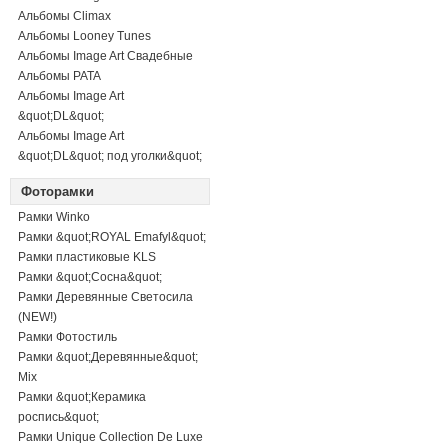
Альбомы Climax
Альбомы Looney Tunes
Альбомы Image Art Свадебные
Альбомы PATA
Альбомы Image Art
&quot;DL&quot;
Альбомы Image Art
&quot;DL&quot; под уголки&quot;
Фоторамки
Рамки Winko
Рамки &quot;ROYAL Emafyl&quot;
Рамки пластиковые KLS
Рамки &quot;Сосна&quot;
Рамки Деревянные Светосила
(NEW!)
Рамки Фотостиль
Рамки &quot;Деревянные&quot;
Mix
Рамки &quot;Керамика
роспись&quot;
Рамки Unique Collection De Luxe