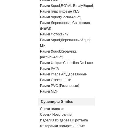
Рамки Winko
Рамки &quot;ROYAL Emafyl&quot;
Рамки пластиковые KLS
Рамки &quot;Сосна&quot;
Рамки Деревянные Светосила
(NEW!)
Рамки Фотостиль
Рамки &quot;Деревянные&quot;
Mix
Рамки &quot;Керамика
роспись&quot;
Рамки Unique Collection De Luxe
Рамки PATA
Рамки Image Art Деревянные
Рамки Стеклянные
Рамки PVC (Резиновые)
Рамки MDF
Сувениры Smiles
Свечи гелевые
Свечки Новогодние
Изделия из дерева и ротанга
Фоторамки полирезиновые