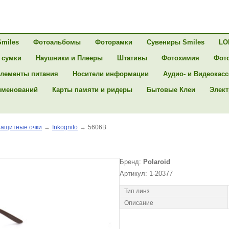
Smiles
Фотоальбомы
Фоторамки
Сувениры Smiles
LO
 сумки
Наушники и Плееры
Штативы
Фотохимия
Фот
лементы питания
Носители информации
Аудио- и Видеокас
именований
Карты памяти и ридеры
Бытовые Клеи
Элект
ащитные очки
→
Inkognito
→
5606B
Бренд:
Polaroid
Артикул: 1-20377
Тип линз
Описание