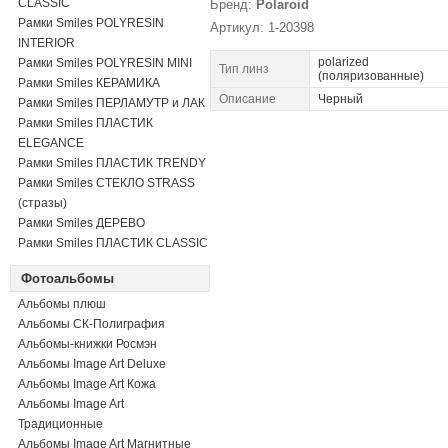
CLASSIC
Бренд:
Polaroid
Рамки Smiles POLYRESIN
Артикул: 1-20398
INTERIOR
polarized
Рамки Smiles POLYRESIN MINI
Тип линз
(поляризованные)
Рамки Smiles КЕРАМИКА
Описание
Черный
Рамки Smiles ПЕРЛАМУТР и ЛАК
Рамки Smiles ПЛАСТИК
ELEGANCE
Рамки Smiles ПЛАСТИК TRENDY
Рамки Smiles СТЕКЛО STRASS
(стразы)
Рамки Smiles ДЕРЕВО
Рамки Smiles ПЛАСТИК CLASSIC
Фотоальбомы
Альбомы плюш
Альбомы СК-Полиграфия
Альбомы-книжки Росмэн
Альбомы Image Art Deluxe
Альбомы Image Art Кожа
Альбомы Image Art
Традиционные
Альбомы Image Art Магнитные