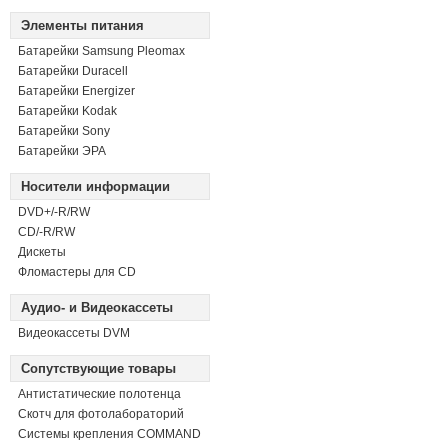
Элементы питания
Батарейки Samsung Pleomax
Батарейки Duracell
Батарейки Energizer
Батарейки Kodak
Батарейки Sony
Батарейки ЭРА
Носители информации
DVD+/-R/RW
СD/-R/RW
Дискеты
Фломастеры для CD
Аудио- и Видеокассеты
Видеокассеты DVM
Сопутствующие товары
Антистатические полотенца
Скотч для фотолабораторий
Системы крепления COMMAND