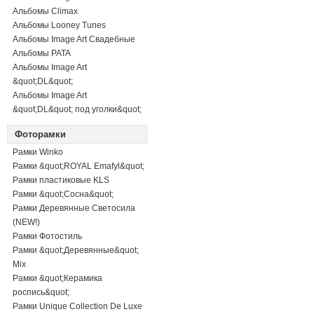
Альбомы Climax
Альбомы Looney Tunes
Альбомы Image Art Свадебные
Альбомы PATA
Альбомы Image Art
&quot;DL&quot;
Альбомы Image Art
&quot;DL&quot; под уголки&quot;
Фоторамки
Рамки Winko
Рамки &quot;ROYAL Emafyl&quot;
Рамки пластиковые KLS
Рамки &quot;Сосна&quot;
Рамки Деревянные Светосила
(NEW!)
Рамки Фотостиль
Рамки &quot;Деревянные&quot;
Mix
Рамки &quot;Керамика
роспись&quot;
Рамки Unique Collection De Luxe