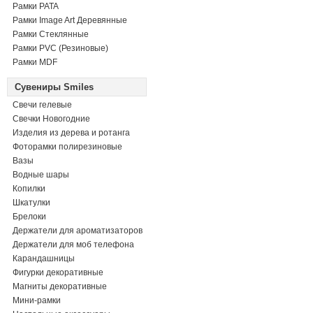
Рамки PATA
Рамки Image Art Деревянные
Рамки Стеклянные
Рамки PVC (Резиновые)
Рамки MDF
Сувениры Smiles
Свечи гелевые
Свечки Новогодние
Изделия из дерева и ротанга
Фоторамки полирезиновые
Вазы
Водные шары
Копилки
Шкатулки
Брелоки
Держатели для ароматизаторов
Держатели для моб телефона
Карандашницы
Фигурки декоративные
Магниты декоративные
Мини-рамки