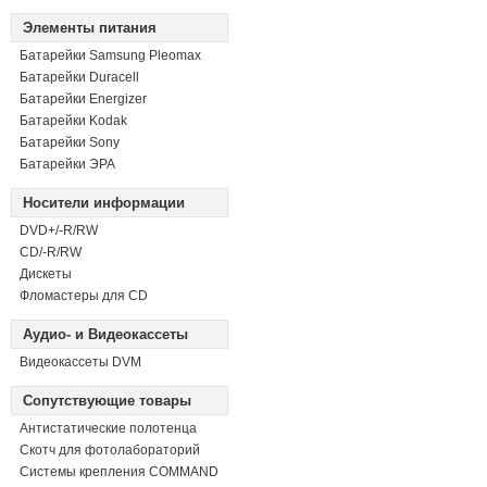
Элементы питания
Батарейки Samsung Pleomax
Батарейки Duracell
Батарейки Energizer
Батарейки Kodak
Батарейки Sony
Батарейки ЭРА
Носители информации
DVD+/-R/RW
СD/-R/RW
Дискеты
Фломастеры для CD
Аудио- и Видеокассеты
Видеокассеты DVM
Сопутствующие товары
Антистатические полотенца
Скотч для фотолабораторий
Системы крепления COMMAND