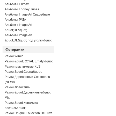
Альбомы Climax
Альбомы Looney Tunes
Альбомы Image Art Свадебные
Альбомы PATA
Альбомы Image Art
&quot;DL&quot;
Альбомы Image Art
&quot;DL&quot; под уголки&quot;
Фоторамки
Рамки Winko
Рамки &quot;ROYAL Emafyl&quot;
Рамки пластиковые KLS
Рамки &quot;Сосна&quot;
Рамки Деревянные Светосила
(NEW!)
Рамки Фотостиль
Рамки &quot;Деревянные&quot;
Mix
Рамки &quot;Керамика
роспись&quot;
Рамки Unique Collection De Luxe