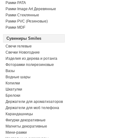
Рамки PATA
Рамки Image Art Деревянные
Рамки Стеклянные
Рамки PVC (Резиновые)
Рамки MDF
Сувениры Smiles
Свечи гелевые
Свечки Новогодние
Изделия из дерева и ротанга
Фоторамки полирезиновые
Вазы
Водные шары
Копилки
Шкатулки
Брелоки
Держатели для ароматизаторов
Держатели для моб телефона
Карандашницы
Фигурки декоративные
Магниты декоративные
Мини-рамки