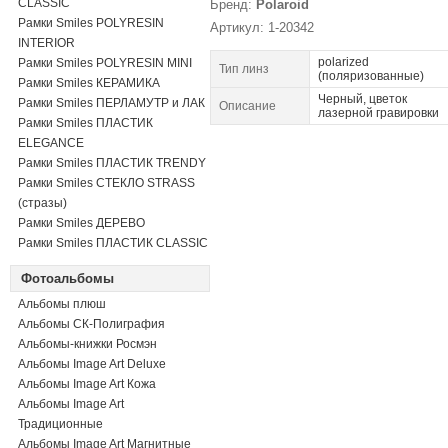
CLASSIC
Бренд:
Polaroid
Рамки Smiles POLYRESIN
Артикул: 1-20342
INTERIOR
polarized
Рамки Smiles POLYRESIN MINI
Тип линз
(поляризованные)
Рамки Smiles КЕРАМИКА
Черный, цветок
Рамки Smiles ПЕРЛАМУТР и ЛАК
Описание
лазерной гравировки
Рамки Smiles ПЛАСТИК
ELEGANCE
Рамки Smiles ПЛАСТИК TRENDY
Рамки Smiles СТЕКЛО STRASS
(стразы)
Рамки Smiles ДЕРЕВО
Рамки Smiles ПЛАСТИК CLASSIC
Фотоальбомы
Альбомы плюш
Альбомы СК-Полиграфия
Альбомы-книжки Росмэн
Альбомы Image Art Deluxe
Альбомы Image Art Кожа
Альбомы Image Art
Традиционные
Альбомы Image Art Магнитные