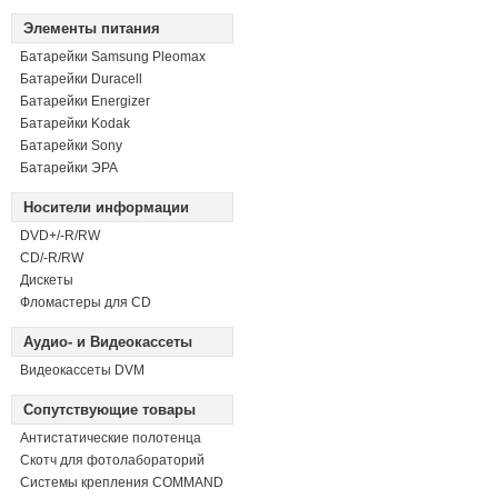
Элементы питания
Батарейки Samsung Pleomax
Батарейки Duracell
Батарейки Energizer
Батарейки Kodak
Батарейки Sony
Батарейки ЭРА
Носители информации
DVD+/-R/RW
СD/-R/RW
Дискеты
Фломастеры для CD
Аудио- и Видеокассеты
Видеокассеты DVM
Сопутствующие товары
Антистатические полотенца
Скотч для фотолабораторий
Системы крепления COMMAND