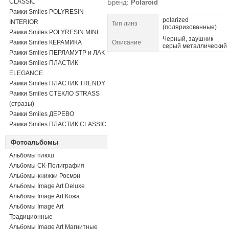
CLASSIC
Бренд:
Polaroid
Рамки Smiles POLYRESIN
polarized
INTERIOR
Тип линз
(поляризованные)
Рамки Smiles POLYRESIN MINI
Черный, заушник
Рамки Smiles КЕРАМИКА
Описание
серый металлический
Рамки Smiles ПЕРЛАМУТР и ЛАК
Рамки Smiles ПЛАСТИК
ELEGANCE
Рамки Smiles ПЛАСТИК TRENDY
Рамки Smiles СТЕКЛО STRASS
(стразы)
Рамки Smiles ДЕРЕВО
Рамки Smiles ПЛАСТИК CLASSIC
Фотоальбомы
Альбомы плюш
Альбомы СК-Полиграфия
Альбомы-книжки Росмэн
Альбомы Image Art Deluxe
Альбомы Image Art Кожа
Альбомы Image Art
Традиционные
Альбомы Image Art Магнитные