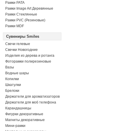
Рамки PATA
Рамки Image Art Деревянные
Рамки Стеклянные
Рамки PVC (Резиновые)
Рамки MDF
Сувениры Smiles
Свечи гелевые
Свечки Новогодние
Изделия из дерева и ротанга
Фоторамки полирезиновые
Вазы
Водные шары
Копилки
Шкатулки
Брелоки
Держатели для ароматизаторов
Держатели для моб телефона
Карандашницы
Фигурки декоративные
Магниты декоративные
Мини-рамки