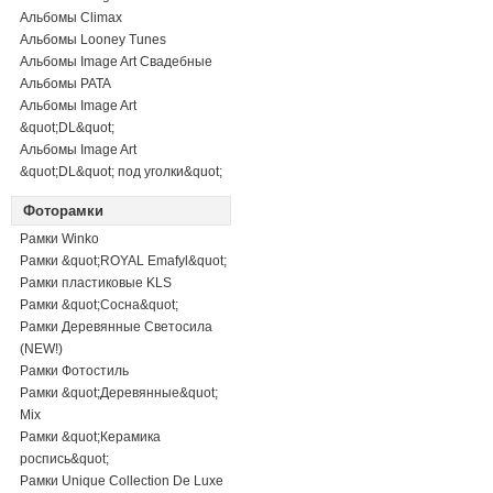
Альбомы Climax
Альбомы Looney Tunes
Альбомы Image Art Свадебные
Альбомы PATA
Альбомы Image Art
&quot;DL&quot;
Альбомы Image Art
&quot;DL&quot; под уголки&quot;
Фоторамки
Рамки Winko
Рамки &quot;ROYAL Emafyl&quot;
Рамки пластиковые KLS
Рамки &quot;Сосна&quot;
Рамки Деревянные Светосила
(NEW!)
Рамки Фотостиль
Рамки &quot;Деревянные&quot;
Mix
Рамки &quot;Керамика
роспись&quot;
Рамки Unique Collection De Luxe