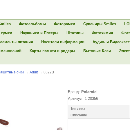
Smiles
Фотоальбомы
Фоторамки
Сувениры Smiles
LO
 сумки
Наушники и Плееры
Штативы
Фотохимия
Фот
лементы питания
Носители информации
Аудио- и Видеокас
именований
Карты памяти и ридеры
Бытовые Клеи
Элект
ащитные очки
→
Adult
→
8622B
Бренд:
Polaroid
Артикул: 1-20356
Тип линз
Описание