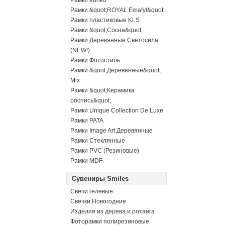
Рамки Winko
Рамки &quot;ROYAL Emafyl&quot;
Рамки пластиковые KLS
Рамки &quot;Сосна&quot;
Рамки Деревянные Светосила
(NEW!)
Рамки Фотостиль
Рамки &quot;Деревянные&quot;
Mix
Рамки &quot;Керамика
роспись&quot;
Рамки Unique Collection De Luxe
Рамки PATA
Рамки Image Art Деревянные
Рамки Стеклянные
Рамки PVC (Резиновые)
Рамки MDF
Сувениры Smiles
Свечи гелевые
Свечки Новогодние
Изделия из дерева и ротанга
Фоторамки полирезиновые