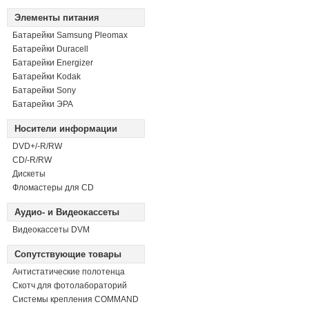
Элементы питания
Батарейки Samsung Pleomax
Батарейки Duracell
Батарейки Energizer
Батарейки Kodak
Батарейки Sony
Батарейки ЭРА
Носители информации
DVD+/-R/RW
СD/-R/RW
Дискеты
Фломастеры для CD
Аудио- и Видеокассеты
Видеокассеты DVM
Сопутствующие товары
Антистатические полотенца
Скотч для фотолабораторий
Системы крепления COMMAND