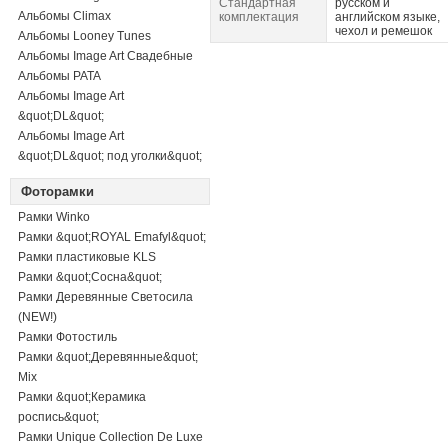
Стандартная
русском и
Альбомы Climax
комплектация
английском языке,
чехол и ремешок
Альбомы Looney Tunes
Альбомы Image Art Свадебные
Альбомы PATA
Альбомы Image Art
&quot;DL&quot;
Альбомы Image Art
&quot;DL&quot; под уголки&quot;
Фоторамки
Рамки Winko
Рамки &quot;ROYAL Emafyl&quot;
Рамки пластиковые KLS
Рамки &quot;Сосна&quot;
Рамки Деревянные Светосила
(NEW!)
Рамки Фотостиль
Рамки &quot;Деревянные&quot;
Mix
Рамки &quot;Керамика
роспись&quot;
Рамки Unique Collection De Luxe