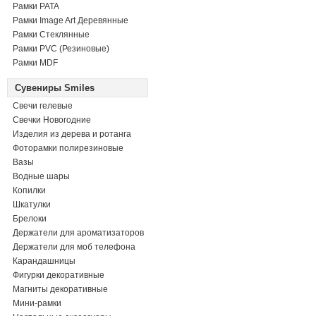
Рамки PATA
Рамки Image Art Деревянные
Рамки Стеклянные
Рамки PVC (Резиновые)
Рамки MDF
Сувениры Smiles
Свечи гелевые
Свечки Новогодние
Изделия из дерева и ротанга
Фоторамки полирезиновые
Вазы
Водные шары
Копилки
Шкатулки
Брелоки
Держатели для ароматизаторов
Держатели для моб телефона
Карандашницы
Фигурки декоративные
Магниты декоративные
Мини-рамки