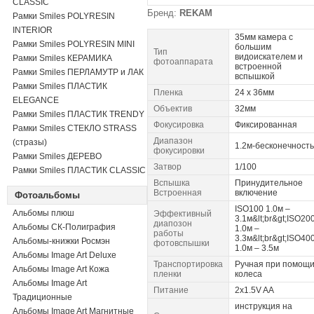
CLASSIC
Бренд:
REKAM
Рамки Smiles POLYRESIN
INTERIOR
35мм камера с
Рамки Smiles POLYRESIN MINI
большим
Тип
видоискателем и
Рамки Smiles КЕРАМИКА
фотоаппарата
встроенной
Рамки Smiles ПЕРЛАМУТР и ЛАК
вспышкой
Рамки Smiles ПЛАСТИК
Пленка
24 х 36мм
ELEGANCE
Объектив
32мм
Рамки Smiles ПЛАСТИК TRENDY
Фокусировка
Фиксированная
Рамки Smiles СТЕКЛО STRASS
Диапазон
(стразы)
1.2м-бесконечность
фокусировки
Рамки Smiles ДЕРЕВО
Затвор
1/100
Рамки Smiles ПЛАСТИК CLASSIC
Вспышка
Принудительное
Встроенная
включение
Фотоальбомы
ISO100 1.0м –
Альбомы плюш
Эффективный
3.1м&lt;br&gt;ISO20
диапозон
Альбомы СК-Полиграфия
1.0м –
работы
3.3м&lt;br&gt;ISO40
Альбомы-книжки Росмэн
фотовспышки
1.0м – 3.5м
Альбомы Image Art Deluxe
Транспортировка
Ручная при помощ
Альбомы Image Art Кожа
пленки
колеса
Альбомы Image Art
Питание
2х1.5V AA
Традиционные
инструкция на
Альбомы Image Art Магнитные