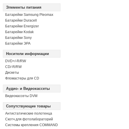
Элементы питания
Батарейки Samsung Pleomax
Батарейки Duracell
Батарейки Energizer
Батарейки Kodak
Батарейки Sony
Батарейки ЭРА
Носители информации
DVD+/-R/RW
СD/-R/RW
Дискеты
Фломастеры для CD
Аудио- и Видеокассеты
Видеокассеты DVM
Сопутствующие товары
Антистатические полотенца
Скотч для фотолабораторий
Системы крепления COMMAND