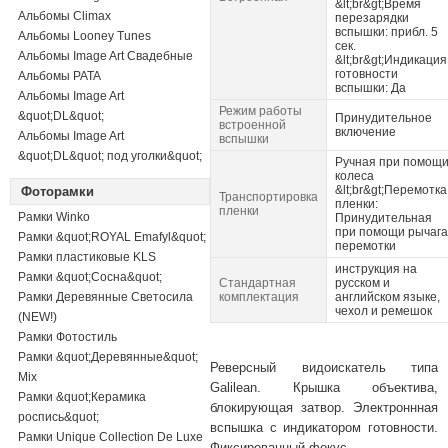
&lt;br&gt;Время
Альбомы Climax
перезарядки
вспышки: прибл. 5
Альбомы Looney Tunes
сек.
Альбомы Image Art Свадебные
&lt;br&gt;Индикация
готовности
Альбомы PATA
вспышки: Да
Альбомы Image Art
Режим работы
&quot;DL&quot;
Принудительное
встроенной
включение
Альбомы Image Art
вспышки
&quot;DL&quot; под уголки&quot;
Ручная при помощ
колеса
&lt;br&gt;Перемотка
Фоторамки
Транспортировка
пленки:
пленки
Рамки Winko
Принудительная
при помощи рычага
Рамки &quot;ROYAL Emafyl&quot;
перемотки
Рамки пластиковые KLS
инструкция на
Рамки &quot;Сосна&quot;
Стандартная
русском и
Рамки Деревянные Светосила
комплектация
английском языке,
чехол и ремешок
(NEW!)
Рамки Фотостиль
Рамки &quot;Деревянные&quot;
Реверсный видоискатель типа
Mix
Galilean. Крышка объектива,
Рамки &quot;Керамика
блокирующая затвор. Электроннная
роспись&quot;
вспышка с индикатором готовности.
Рамки Unique Collection De Luxe
Фиксированный фокус.