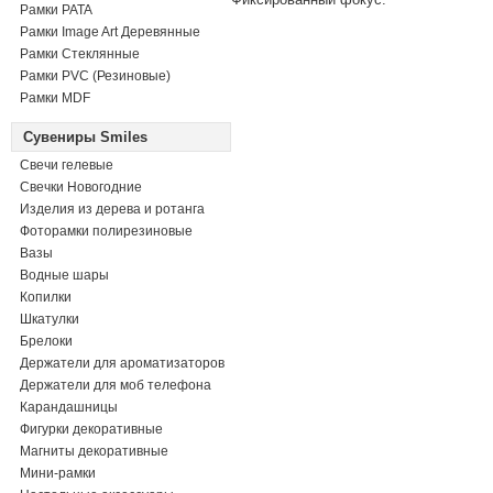
Рамки PATA
Рамки Image Art Деревянные
Рамки Стеклянные
Рамки PVC (Резиновые)
Рамки MDF
Сувениры Smiles
Свечи гелевые
Свечки Новогодние
Изделия из дерева и ротанга
Фоторамки полирезиновые
Вазы
Водные шары
Копилки
Шкатулки
Брелоки
Держатели для ароматизаторов
Держатели для моб телефона
Карандашницы
Фигурки декоративные
Магниты декоративные
Мини-рамки