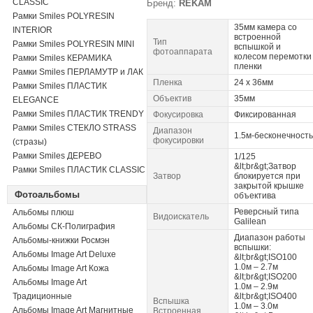
CLASSIC
Бренд:
REKAM
Рамки Smiles POLYRESIN
35мм камера со
INTERIOR
встроенной
Тип
Рамки Smiles POLYRESIN MINI
вспышкой и
фотоаппарата
колесом перемотки
Рамки Smiles КЕРАМИКА
пленки
Рамки Smiles ПЕРЛАМУТР и ЛАК
Пленка
24 х 36мм
Рамки Smiles ПЛАСТИК
Объектив
35мм
ELEGANCE
Рамки Smiles ПЛАСТИК TRENDY
Фокусировка
Фиксированная
Рамки Smiles СТЕКЛО STRASS
Диапазон
1.5м-бесконечность
фокусировки
(стразы)
Рамки Smiles ДЕРЕВО
1/125
&lt;br&gt;Затвор
Рамки Smiles ПЛАСТИК CLASSIC
Затвор
блокируется при
закрытой крышке
Фотоальбомы
объектива
Реверсный типа
Альбомы плюш
Видоискатель
Galilean
Альбомы СК-Полиграфия
Диапазон работы
Альбомы-книжки Росмэн
вспышки:
Альбомы Image Art Deluxe
&lt;br&gt;ISO100
1.0м – 2.7м
Альбомы Image Art Кожа
&lt;br&gt;ISO200
Альбомы Image Art
1.0м – 2.9м
Традиционные
&lt;br&gt;ISO400
Вспышка
1.0м – 3.0м
Альбомы Image Art Магнитные
Встроенная