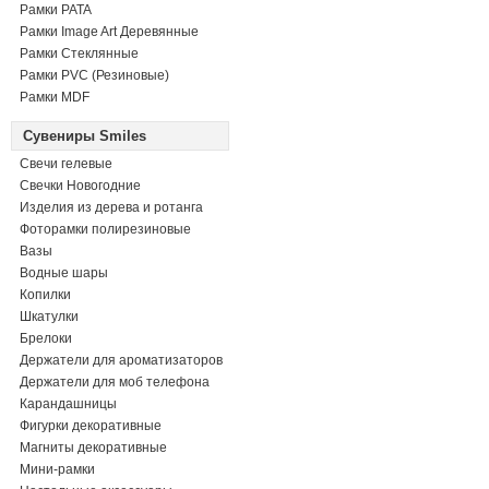
Рамки PATA
Рамки Image Art Деревянные
Рамки Стеклянные
Рамки PVC (Резиновые)
Рамки MDF
Сувениры Smiles
Свечи гелевые
Свечки Новогодние
Изделия из дерева и ротанга
Фоторамки полирезиновые
Вазы
Водные шары
Копилки
Шкатулки
Брелоки
Держатели для ароматизаторов
Держатели для моб телефона
Карандашницы
Фигурки декоративные
Магниты декоративные
Мини-рамки