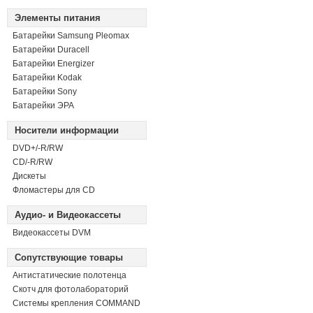
Элементы питания
Батарейки Samsung Pleomax
Батарейки Duracell
Батарейки Energizer
Батарейки Kodak
Батарейки Sony
Батарейки ЭРА
Носители информации
DVD+/-R/RW
СD/-R/RW
Дискеты
Фломастеры для CD
Аудио- и Видеокассеты
Видеокассеты DVM
Сопутствующие товары
Антистатические полотенца
Скотч для фотолабораторий
Системы крепления COMMAND