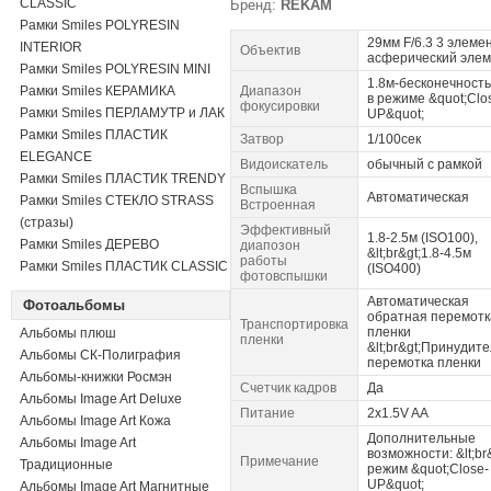
CLASSIC
Бренд:
REKAM
Рамки Smiles POLYRESIN
29мм F/6.3 3 элеме
INTERIOR
Объектив
асферический эле
Рамки Smiles POLYRESIN MINI
1.8м-бесконечность
Рамки Smiles КЕРАМИКА
Диапазон
в режиме &quot;Clo
фокусировки
Рамки Smiles ПЕРЛАМУТР и ЛАК
UP&quot;
Рамки Smiles ПЛАСТИК
Затвор
1/100сек
ELEGANCE
Видоискатель
обычный с рамкой
Рамки Smiles ПЛАСТИК TRENDY
Вспышка
Автоматическая
Рамки Smiles СТЕКЛО STRASS
Встроенная
(стразы)
Эффективный
1.8-2.5м (ISO100),
Рамки Smiles ДЕРЕВО
диапозон
&lt;br&gt;1.8-4.5м
работы
Рамки Smiles ПЛАСТИК CLASSIC
(ISO400)
фотовспышки
Автоматическая
Фотоальбомы
обратная перемотк
Транспортировка
пленки
Альбомы плюш
пленки
&lt;br&gt;Принудит
Альбомы СК-Полиграфия
перемотка пленки
Альбомы-книжки Росмэн
Счетчик кадров
Да
Альбомы Image Art Deluxe
Питание
2x1.5V AA
Альбомы Image Art Кожа
Дополнительные
Альбомы Image Art
возможности: &lt;br&
Примечание
Традиционные
режим &quot;Close-
UP&quot;
Альбомы Image Art Магнитные