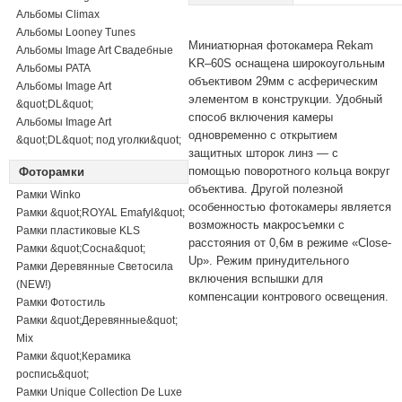
Альбомы Climax
Альбомы Looney Tunes
Миниатюрная фотокамера Rekam
Альбомы Image Art Свадебные
KR–60S оснащена широкоугольным
Альбомы PATA
объективом 29мм с асферическим
Альбомы Image Art
элементом в конструкции. Удобный
&quot;DL&quot;
способ включения камеры
Альбомы Image Art
одновременно с открытием
&quot;DL&quot; под уголки&quot;
защитных шторок линз — с
помощью поворотного кольца вокруг
Фоторамки
объектива. Другой полезной
Рамки Winko
особенностью фотокамеры является
Рамки &quot;ROYAL Emafyl&quot;
возможность макросъемки с
Рамки пластиковые KLS
расстояния от 0,6м в режиме «Close-
Рамки &quot;Сосна&quot;
Up». Режим принудительного
Рамки Деревянные Светосила
включения вспышки для
(NEW!)
компенсации контрового освещения.
Рамки Фотостиль
Рамки &quot;Деревянные&quot;
Mix
Рамки &quot;Керамика
роспись&quot;
Рамки Unique Collection De Luxe