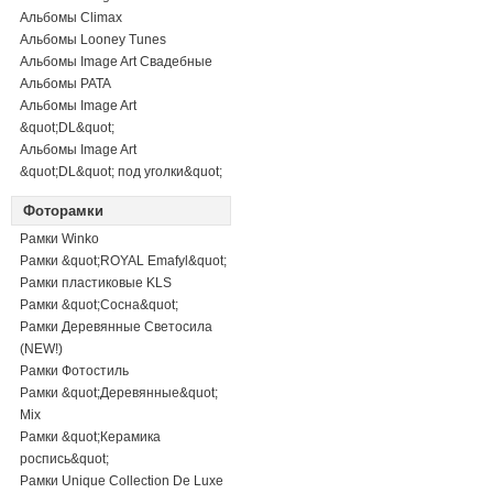
Альбомы Climax
Альбомы Looney Tunes
Альбомы Image Art Свадебные
Альбомы PATA
Альбомы Image Art
&quot;DL&quot;
Альбомы Image Art
&quot;DL&quot; под уголки&quot;
Фоторамки
Рамки Winko
Рамки &quot;ROYAL Emafyl&quot;
Рамки пластиковые KLS
Рамки &quot;Сосна&quot;
Рамки Деревянные Светосила
(NEW!)
Рамки Фотостиль
Рамки &quot;Деревянные&quot;
Mix
Рамки &quot;Керамика
роспись&quot;
Рамки Unique Collection De Luxe