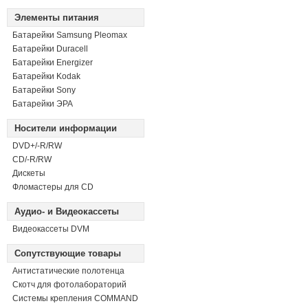
Элементы питания
Батарейки Samsung Pleomax
Батарейки Duracell
Батарейки Energizer
Батарейки Kodak
Батарейки Sony
Батарейки ЭРА
Носители информации
DVD+/-R/RW
СD/-R/RW
Дискеты
Фломастеры для CD
Аудио- и Видеокассеты
Видеокассеты DVM
Сопутствующие товары
Антистатические полотенца
Скотч для фотолабораторий
Системы крепления COMMAND