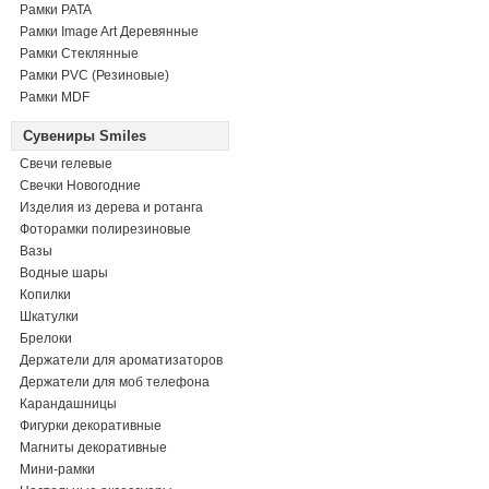
Рамки PATA
Рамки Image Art Деревянные
Рамки Стеклянные
Рамки PVC (Резиновые)
Рамки MDF
Сувениры Smiles
Свечи гелевые
Свечки Новогодние
Изделия из дерева и ротанга
Фоторамки полирезиновые
Вазы
Водные шары
Копилки
Шкатулки
Брелоки
Держатели для ароматизаторов
Держатели для моб телефона
Карандашницы
Фигурки декоративные
Магниты декоративные
Мини-рамки