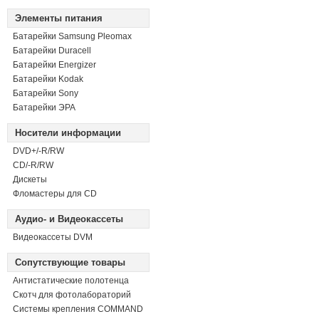
Элементы питания
Батарейки Samsung Pleomax
Батарейки Duracell
Батарейки Energizer
Батарейки Kodak
Батарейки Sony
Батарейки ЭРА
Носители информации
DVD+/-R/RW
СD/-R/RW
Дискеты
Фломастеры для CD
Аудио- и Видеокассеты
Видеокассеты DVM
Сопутствующие товары
Антистатические полотенца
Скотч для фотолабораторий
Системы крепления COMMAND