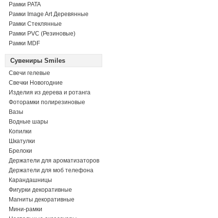
Рамки PATA
Рамки Image Art Деревянные
Рамки Стеклянные
Рамки PVC (Резиновые)
Рамки MDF
Сувениры Smiles
Свечи гелевые
Свечки Новогодние
Изделия из дерева и ротанга
Фоторамки полирезиновые
Вазы
Водные шары
Копилки
Шкатулки
Брелоки
Держатели для ароматизаторов
Держатели для моб телефона
Карандашницы
Фигурки декоративные
Магниты декоративные
Мини-рамки