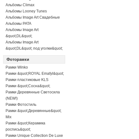
Альбомы Climax
Альбомы Looney Tunes
Альбомы Image Art Свадебные
Альбомы PATA
Альбомы Image Art
&quot;DL&quot;
Альбомы Image Art
&quot;DL&quot; под уголки&quot;
Фоторамки
Рамки Winko
Рамки &quot;ROYAL Emafyl&quot;
Рамки пластиковые KLS
Рамки &quot;Сосна&quot;
Рамки Деревянные Светосила
(NEW!)
Рамки Фотостиль
Рамки &quot;Деревянные&quot;
Mix
Рамки &quot;Керамика
роспись&quot;
Рамки Unique Collection De Luxe