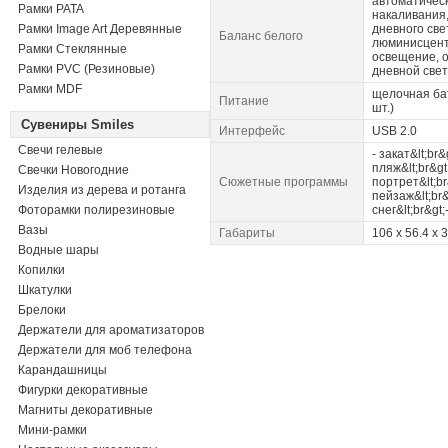
автоматичес
Рамки PATA
накаливания
Рамки Image Art Деревянные
дневного све
Баланс белого
люминисцен
Рамки Стеклянные
освещение, о
Рамки PVC (Резиновые)
дневной свет
Рамки MDF
щелочная ба
Питание
шт.)
Сувениры Smiles
Интерфейс
USB 2.0
Свечи гелевые
- закат&lt;br&g
пляж&lt;br&gt
Свечки Новогодние
Сюжетные программы
портрет&lt;br
Изделия из дерева и ротанга
пейзаж&lt;br&
Фоторамки полирезиновые
снег&lt;br&gt
Вазы
Габариты
106 x 56.4 x 
Водные шары
Копилки
Шкатулки
Брелоки
Держатели для ароматизаторов
Держатели для моб телефона
Карандашницы
Фигурки декоративные
Магниты декоративные
Мини-рамки