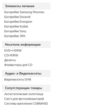
Элементы питания
Батарейки Samsung Pleomax
Батарейки Duracell
Батарейки Energizer
Батарейки Kodak
Батарейки Sony
Батарейки ЭРА
Носители информации
DVD+/-R/RW
СD/-R/RW
Дискеты
Фломастеры для CD
Аудио- и Видеокассеты
Видеокассеты DVM
Сопутствующие товары
Антистатические полотенца
Скотч для фотолабораторий
Системы крепления COMMAND