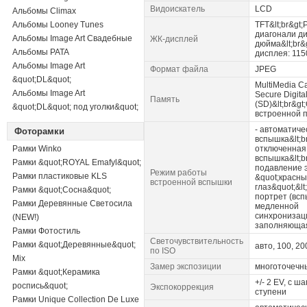
Видоискатель
LCD
Альбомы Climax
Альбомы Looney Tunes
TFT&lt;br&gt
диагонали ди
Альбомы Image Art Свадебные
ЖК-дисплей
дюйма&lt;br
Альбомы PATA
дисплея: 115
Альбомы Image Art
Формат файла
JPEG
&quot;DL&quot;
MultiMedia C
Альбомы Image Art
Secure Digita
Память
(SD)&lt;br&g
&quot;DL&quot; под уголки&quot;
встроенной 
- автоматиче
Фоторамки
вспышка&lt;br
Рамки Winko
отключенная
вспышка&lt;br
Рамки &quot;ROYAL Emafyl&quot;
подавление 
Режим работы
Рамки пластиковые KLS
&quot;красны
встроенной вспышки
глаз&quot;&lt
Рамки &quot;Сосна&quot;
портрет (всп
Рамки Деревянные Светосила
медленной
синхронизацие
(NEW!)
заполняюща
Рамки Фотостиль
Светочувствительность
Рамки &quot;Деревянные&quot;
авто, 100, 20
по ISO
Mix
Замер экспозиции
многоточечн
Рамки &quot;Керамика
+/- 2 EV, с ша
роспись&quot;
Экспокоррекция
ступени
Рамки Unique Collection De Luxe