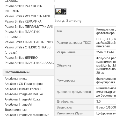
CLASSIC
Рамки Smiles POLYRESIN
INTERIOR
Рамки Smiles POLYRESIN MINI
Бренд:
Samsung
Рамки Smiles КЕРАМИКА
Рамки Smiles ПЕРЛАМУТР и ЛАК
Компактная 
Тип
Рамки Smiles ПЛАСТИК
фотокамера
ELEGANCE
ПЗС (CCD) 1/
Рамки Smiles ПЛАСТИК TRENDY
Размер матрицы (ПЗС)
дюйма&lt;br&g
пикселей
Рамки Smiles СТЕКЛО STRASS
Разрешение
2592 x 1944
(стразы)
Рамки Smiles ДЕРЕВО
Фокусное ра
(максимально
Рамки Smiles ПЛАСТИК CLASSIC
Объектив
мм&lt;br&gt;
(минимально
Фотоальбомы
20 см
Альбомы плюш
фиксирован
Фокусировка
фокусировка
Альбомы СК-Полиграфия
минимальное
Альбомы-книжки Росмэн
Диапазон фокусировки
см&lt;br&gt;м
Альбомы Image Art Deluxe
до бесконеч
Альбомы Image Art Кожа
Диафрагма
3.5
Альбомы Image Art
Выдержка
8 сек - 1/1000
Традиционные
Увеличение (Зум)
Цифровой зу
Альбомы Image Art Магнитные