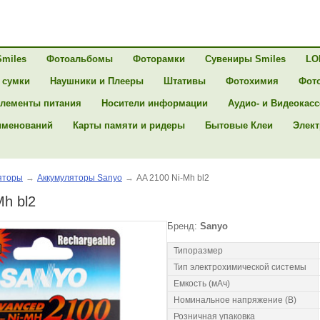
Smiles
Фотоальбомы
Фоторамки
Сувениры Smiles
LO
 сумки
Наушники и Плееры
Штативы
Фотохимия
Фот
лементы питания
Носители информации
Аудио- и Видеокас
именований
Карты памяти и ридеры
Бытовые Клеи
Элект
яторы
→
Аккумуляторы Sanyo
→
AA 2100 Ni-Mh bl2
Mh bl2
Бренд:
Sanyo
Типоразмер
Тип электрохимической системы
Емкость (мАч)
Номинальное напряжение (В)
Розничная упаковка