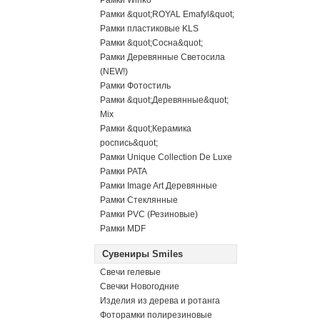
Рамки Winko
Рамки &quot;ROYAL Emafyl&quot;
Рамки пластиковые KLS
Рамки &quot;Сосна&quot;
Рамки Деревянные Светосила
(NEW!)
Рамки Фотостиль
Рамки &quot;Деревянные&quot;
Mix
Рамки &quot;Керамика
роспись&quot;
Рамки Unique Collection De Luxe
Рамки PATA
Рамки Image Art Деревянные
Рамки Стеклянные
Рамки PVC (Резиновые)
Рамки MDF
Сувениры Smiles
Свечи гелевые
Свечки Новогодние
Изделия из дерева и ротанга
Фоторамки полирезиновые