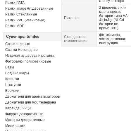
кнопку затвора
Рамки PATA
2 щелочные или
Рамки Image Art Деревянные
марганцевые
Рамки Стеклянные
батареи типа АА
Питание
&lt;br&gt;(Ni-Cd
Рамки PVC (Резиновые)
батареи не
Рамки MDF
применять)
фотокамера,
Сувениры Smiles
Стандартная
чехол, ремешок,
комплектация
инструкция
Свечи гелевые
Свечки Новогодние
Изделия из дерева и ротанга
Фоторамки полирезиновые
Вазы
Водные шары
Копилки
Шкатулки
Брелоки
Держатели для ароматизаторов
Держатели для моб телефона
Карандашницы
Фигурки декоративные
Магниты декоративные
Мини-рамки