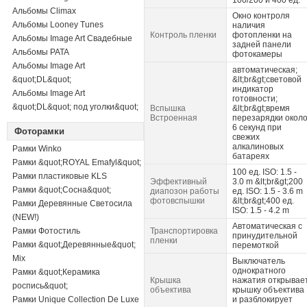
100/200 и 400 ед.
Альбомы Climax
Окно контроля
Альбомы Looney Tunes
наличия
Контроль пленки
фотопленки на
Альбомы Image Art Свадебные
задней панели
Альбомы PATA
фотокамеры
Альбомы Image Art
автоматическая;
&quot;DL&quot;
&lt;br&gt;световой
индикатор
Альбомы Image Art
готовности;
&quot;DL&quot; под уголки&quot;
Вспышка
&lt;br&gt;время
Встроенная
перезарядки окол
6 секунд при
Фоторамки
свежих
алкалиновых
Рамки Winko
батареях
Рамки &quot;ROYAL Emafyl&quot;
100 ед. ISO: 1.5 -
Рамки пластиковые KLS
Эффективный
3.0 m &lt;br&gt;200
Рамки &quot;Сосна&quot;
диапозон работы
ед. ISO: 1.5 - 3.6 m
фотовспышки
&lt;br&gt;400 ед.
Рамки Деревянные Светосила
ISO: 1.5 - 4.2 m
(NEW!)
Автоматическая с
Рамки Фотостиль
Транспортировка
принудительной
пленки
Рамки &quot;Деревянные&quot;
перемоткой
Mix
Выключатель
однократного
Рамки &quot;Керамика
Крышка
нажатия открывае
роспись&quot;
объектива
крышку объектива
Рамки Unique Collection De Luxe
и разблокирует