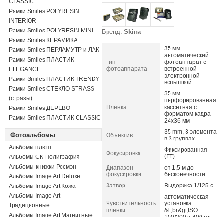
CLASSIC
Рамки Smiles POLYRESIN
INTERIOR
Рамки Smiles POLYRESIN MINI
Бренд:
Skina
Рамки Smiles КЕРАМИКА
35 мм
Рамки Smiles ПЕРЛАМУТР и ЛАК
автоматический
Рамки Smiles ПЛАСТИК
Тип
фотоаппарат с
фотоаппарата
встроенной
ELEGANCE
электронной
Рамки Smiles ПЛАСТИК TRENDY
вспышкой
Рамки Smiles СТЕКЛО STRASS
35 мм
(стразы)
перфорированная
Пленка
кассетная с
Рамки Smiles ДЕРЕВО
форматом кадра
Рамки Smiles ПЛАСТИК CLASSIC
24х36 мм
35 mm, 3 элемента
Фотоальбомы
Объектив
в 3 группах
Альбомы плюш
Фиксированная
Фокусировка
(FF)
Альбомы СК-Полиграфия
Альбомы-книжки Росмэн
Диапазон
от 1,5 м до
фокусировки
бесконечности
Альбомы Image Art Deluxe
Затвор
Выдержка 1/125 c
Альбомы Image Art Кожа
Альбомы Image Art
автоматическая
Чувствительность
установка
Традиционные
пленки
&lt;br&gt;ISO
Альбомы Image Art Магнитные