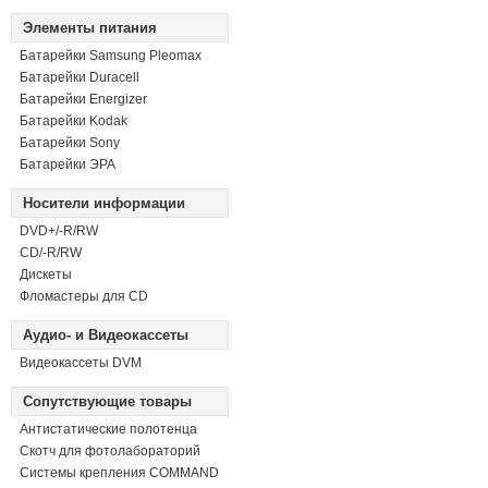
Элементы питания
Батарейки Samsung Pleomax
Батарейки Duracell
Батарейки Energizer
Батарейки Kodak
Батарейки Sony
Батарейки ЭРА
Носители информации
DVD+/-R/RW
СD/-R/RW
Дискеты
Фломастеры для CD
Аудио- и Видеокассеты
Видеокассеты DVM
Сопутствующие товары
Антистатические полотенца
Скотч для фотолабораторий
Системы крепления COMMAND