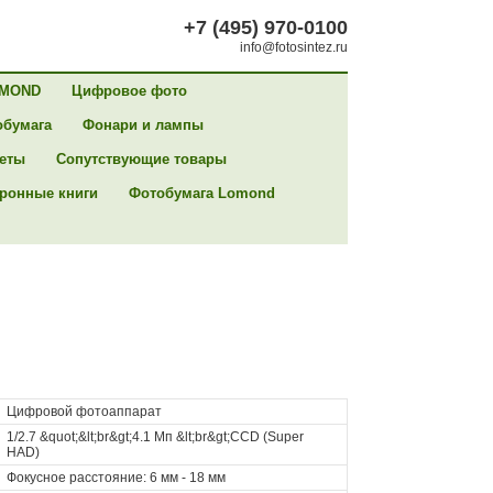
+7 (495) 970-0100
info@fotosintez.ru
MOND
Цифровое фото
обумага
Фонари и лампы
сеты
Сопутствующие товары
ронные книги
Фотобумага Lomond
Цифровой фотоаппарат
1/2.7 &quot;&lt;br&gt;4.1 Мп &lt;br&gt;CCD (Super
HAD)
Фокусное расстояние: 6 мм - 18 мм