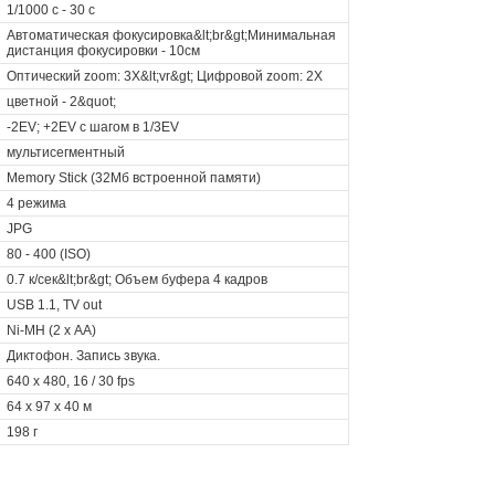
1/1000 c - 30 c
Автоматическая фокусировка&lt;br&gt;Минимальная
дистанция фокусировки - 10см
Оптический zoom: 3X&lt;vr&gt; Цифровой zoom: 2X
цветной - 2&quot;
-2EV; +2EV с шагом в 1/3EV
мультисегментный
Memory Stick (32Мб встроенной памяти)
4 режима
JPG
80 - 400 (ISO)
0.7 к/сек&lt;br&gt; Объем буфера 4 кадров
USB 1.1, TV out
Ni-MH (2 х АА)
Диктофон. Запись звука.
640 x 480, 16 / 30 fps
64 x 97 x 40 м
198 г