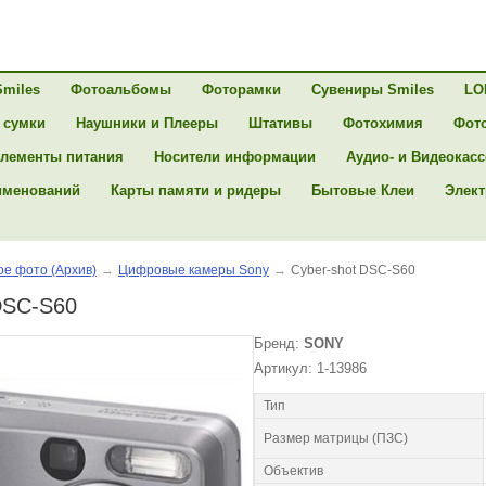
Smiles
Фотоальбомы
Фоторамки
Сувениры Smiles
LO
 сумки
Наушники и Плееры
Штативы
Фотохимия
Фот
лементы питания
Носители информации
Аудио- и Видеокас
именований
Карты памяти и ридеры
Бытовые Клеи
Элект
е фото (Архив)
→
Цифровые камеры Sony
→
Cyber-shot DSC-S60
DSC-S60
Бренд:
SONY
Артикул: 1-13986
Тип
Размер матрицы (ПЗС)
Объектив