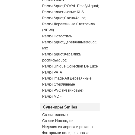
Рамки Winko
Рамки &quot;ROYAL Emafyl&quot;
Рамки пластиковые KLS
Рамки &quot;Сосна&quot;
Рамки Деревянные Светосила
(NEW!)
Рамки Фотостиль
Рамки &quot;Деревянные&quot;
Mix
Рамки &quot;Керамика
роспись&quot;
Рамки Unique Collection De Luxe
Рамки PATA
Рамки Image Art Деревянные
Рамки Стеклянные
Рамки PVC (Резиновые)
Рамки MDF
Сувениры Smiles
Свечи гелевые
Свечки Новогодние
Изделия из дерева и ротанга
Фоторамки полирезиновые