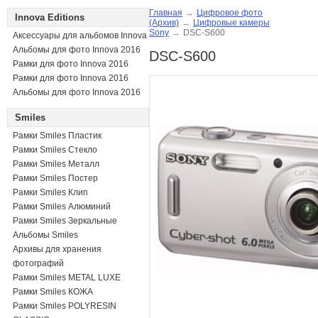
Главная
→
Цифровое фото
Innova Editions
(Архив)
→
Цифровые камеры
Sony
→
DSC-S600
Аксессуары для альбомов Innova
Альбомы для фото Innova 2016
DSC-S600
Рамки для фото Innova 2016
Рамки для фото Innova 2016
Альбомы для фото Innova 2016
Smiles
Рамки Smiles Пластик
Рамки Smiles Стекло
Рамки Smiles Металл
Рамки Smiles Постер
Рамки Smiles Клип
Рамки Smiles Алюминий
Рамки Smiles Зеркальные
Альбомы Smiles
Архивы для хранения
фотографий
Рамки Smiles METAL LUXE
Рамки Smiles КОЖА
Рамки Smiles POLYRESIN