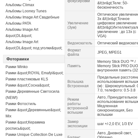
фокусировки
&lt;br&gt;Теле: 50-
Альбомы Climax
бесконечность
Альбомы Looney Tunes
Оптическое увеличение
Альбомы Image Art Свадебные
3x &lt;br&gt;Точное
Увеличение
цифровое увеличение :
Альбомы PATA
(Зум)
&lt;br&gt;Интеллектуа
Альбомы Image Art
увеличение : до 13x (с
&quot;DL&quot;
VGA)
Альбомы Image Art
Видоискатель
Оптический видоискат
&quot;DL&quot; под уголки&quot;
Формат
JPEG, MPEG1
файла
Фоторамки
Memory Stick DUO ™ /
Память
Memory Stick PRO DUO
Рамки Winko
внутренняя память (32
Рамки &quot;ROYAL Emafyl&quot;
Предельные расстоян
Рамки пластиковые KLS
Вспышка
использования вспыш
Рамки &quot;Сосна&quot;
Встроенная
(м) : Широкоугольный: 0
7.0, телефото: 0.5-3.8
Рамки Деревянные Светосила
Авто, Принудительное
(NEW!)
Режим
использование вспышк
Рамки Фотостиль
работы
Медленная
встроенной
Рамки &quot;Деревянные&quot;
синхронизация, Без
вспышки
вспышки
Mix
Замер
Рамки &quot;Керамика
шаг +/-2,0 EV, 1/3 EV
экспозиции
роспись&quot;
Авто, Дневной свет,
Рамки Unique Collection De Luxe
Баланс
Облачно,