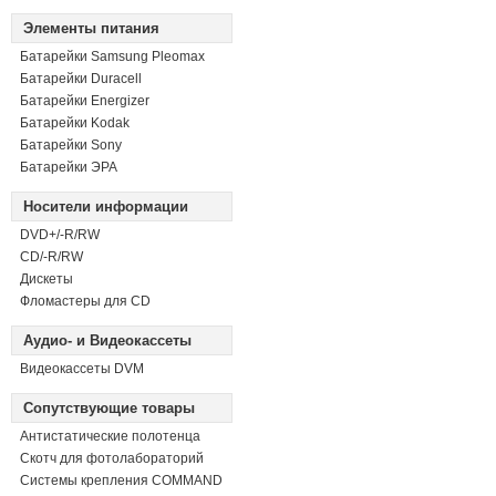
Элементы питания
Батарейки Samsung Pleomax
Батарейки Duracell
Батарейки Energizer
Батарейки Kodak
Батарейки Sony
Батарейки ЭРА
Носители информации
DVD+/-R/RW
СD/-R/RW
Дискеты
Фломастеры для CD
Аудио- и Видеокассеты
Видеокассеты DVM
Сопутствующие товары
Антистатические полотенца
Скотч для фотолабораторий
Системы крепления COMMAND