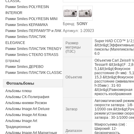
CLASSIC
Рамки Smiles POLYRESIN
INTERIOR
Рамки Smiles POLYRESIN MINI
Бренд:
SONY
Рамки Smiles КЕРАМИКА
Артикул: 1-20923
Рамки Smiles ПЕРЛАМУТР и ЛАК
Рамки Smiles ПЛАСТИК
Super HAD CCD™ 1/ 2,
ELEGANCE
Размер
&lt;br&gt;Эффективные
матрицы
Рамки Smiles ПЛАСТИК TRENDY
пикселы (Магепикселы)
(ПЗС)
6.0
Рамки Smiles СТЕКЛО STRASS
Объектив Carl Zeiss® V
(стразы)
Tessar® &lt;br&gt;F : 2,8
Рамки Smiles ДЕРЕВО
5,1&lt;br&gt;Фокусное
Рамки Smiles ПЛАСТИК CLASSIC
расстояние (f= мм) : 5,1
Объектив
15,3 &lt;br&gt;Фокусное
расстояние (эквивален
Фотоальбомы
f=35мм ) : 31-93
&lt;br&gt;Равномерная
Альбомы плюш
яркость изображения
Альбомы СК-Полиграфия
Автоматический режи
Альбомы-книжки Росмэн
скорости затвора : 1/8-
Альбомы Image Art Deluxe
Затвор
1/2000 сек &lt;br&gt;Ру
режим установки скор
Альбомы Image Art Кожа
затвора : 30-1/1000 сек
Альбомы Image Art
Макросъемка (см) :
Традиционные
Широкий: 12-
Диапазон
Альбомы Image Art Магнитные
бесконечность,