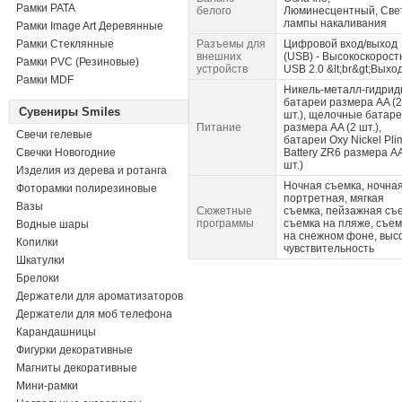
Рамки PATA
белого
Люминесцентный, Све
лампы накаливания
Рамки Image Art Деревянные
Рамки Стеклянные
Разъемы для
Цифровой вход/выход
внешних
(USB) - Высокоскорост
Рамки PVC (Резиновые)
устройств
USB 2.0 &lt;br&gt;Выхо
Рамки MDF
Никель-металл-гидри
батареи размера AA (2
Сувениры Smiles
шт.), щелочные батар
Питание
размера AA (2 шт.),
Свечи гелевые
батареи Oxy Nickel Pli
Свечки Новогодние
Battery ZR6 размера AA
шт.)
Изделия из дерева и ротанга
Ночная съемка, ночна
Фоторамки полирезиновые
портретная, мягкая
Вазы
Сюжетные
съемка, пейзажная съе
программы
съемка на пляже, съем
Водные шары
на снежном фоне, выс
Копилки
чувствительность
Шкатулки
Брелоки
Держатели для ароматизаторов
Держатели для моб телефона
Карандашницы
Фигурки декоративные
Магниты декоративные
Мини-рамки