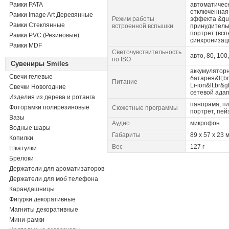
Рамки PATA
автоматичес
отключенная
Рамки Image Art Деревянные
Режим работы
эффекта &quo
Рамки Стеклянные
встроенной вспышки
принудитель
портрет (вс
Рамки PVC (Резиновые)
синхронизац
Рамки MDF
Светочувствительность
авто, 80, 100
по ISO
Сувениры Smiles
аккумулятор
Свечи гелевые
батарея&lt;b
Питание
Li-ion&lt;br&
Свечки Новогодние
сетевой ада
Изделия из дерева и ротанга
панорама, пл
Фоторамки полирезиновые
Сюжетные программы
портрет, пей
Вазы
Аудио
микрофон
Водные шары
Габариты
89 x 57 x 23 
Копилки
Вес
127 г
Шкатулки
Брелоки
Держатели для ароматизаторов
Держатели для моб телефона
Карандашницы
Фигурки декоративные
Магниты декоративные
Мини-рамки