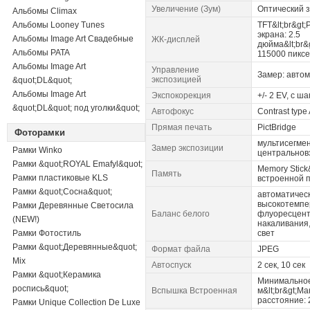
Увеличение (Зум)
Оптический з
Альбомы Climax
Альбомы Looney Tunes
TFT&lt;br&gt
экрана: 2.5
Альбомы Image Art Свадебные
ЖК-дисплей
дюйма&lt;br&
Альбомы PATA
115000 пикс
Альбомы Image Art
Управление
Замер: автом
экспозицией
&quot;DL&quot;
Альбомы Image Art
Экспокорекция
+/- 2 EV, с ш
&quot;DL&quot; под уголки&quot;
Автофокус
Contrast type
Прямая печать
PictBridge
Фоторамки
мультисегмен
Замер экспозиции
Рамки Winko
центрально
Рамки &quot;ROYAL Emafyl&quot;
Memory Stick
Память
Рамки пластиковые KLS
встроенной 
Рамки &quot;Сосна&quot;
автоматическ
высокотемпе
Рамки Деревянные Светосила
Баланс белого
флуоресцент
(NEW!)
накаливания,
Рамки Фотостиль
свет
Рамки &quot;Деревянные&quot;
Формат файла
JPEG
Mix
Автоспуск
2 сек, 10 сек
Рамки &quot;Керамика
Минимальное
роспись&quot;
Вспышка Встроенная
м&lt;br&gt;М
расстояние: 
Рамки Unique Collection De Luxe