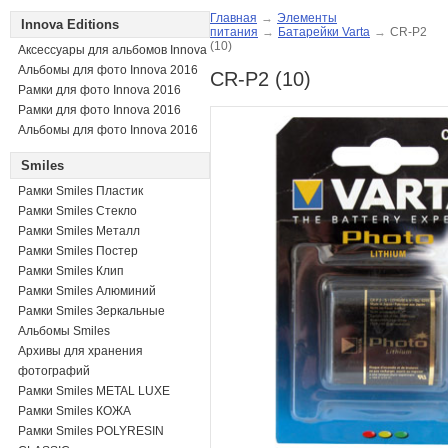
Главная
→
Элементы
Innova Editions
питания
→
Батарейки Varta
→
CR-P2
(10)
Аксессуары для альбомов Innova
Альбомы для фото Innova 2016
CR-P2 (10)
Рамки для фото Innova 2016
Рамки для фото Innova 2016
Альбомы для фото Innova 2016
Smiles
Рамки Smiles Пластик
Рамки Smiles Стекло
Рамки Smiles Металл
Рамки Smiles Постер
Рамки Smiles Клип
Рамки Smiles Алюминий
Рамки Smiles Зеркальные
Альбомы Smiles
Архивы для хранения
фотографий
Рамки Smiles METAL LUXE
Рамки Smiles КОЖА
Рамки Smiles POLYRESIN