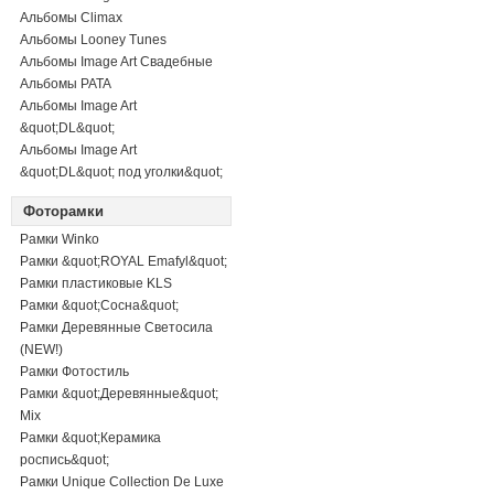
Альбомы Climax
Альбомы Looney Tunes
Альбомы Image Art Свадебные
Альбомы PATA
Альбомы Image Art
&quot;DL&quot;
Альбомы Image Art
&quot;DL&quot; под уголки&quot;
Фоторамки
Рамки Winko
Рамки &quot;ROYAL Emafyl&quot;
Рамки пластиковые KLS
Рамки &quot;Сосна&quot;
Рамки Деревянные Светосила
(NEW!)
Рамки Фотостиль
Рамки &quot;Деревянные&quot;
Mix
Рамки &quot;Керамика
роспись&quot;
Рамки Unique Collection De Luxe