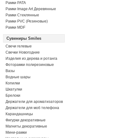
Рамки PATA
Рамки Image Art Деревянные
Рамки Стеклянные
Рамки PVC (Резиновые)
Рамки MDF
Сувениры Smiles
Свечи гелевые
Свечки Новогодние
Изделия из дерева и ротанга
Фоторамки полирезиновые
Вазы
Водные шары
Копилки
Шкатулки
Брелоки
Держатели для ароматизаторов
Держатели для моб телефона
Карандашницы
Фигурки декоративные
Магниты декоративные
Мини-рамки