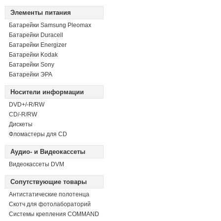
Элементы питания
Батарейки Samsung Pleomax
Батарейки Duracell
Батарейки Energizer
Батарейки Kodak
Батарейки Sony
Батарейки ЭРА
Носители информации
DVD+/-R/RW
СD/-R/RW
Дискеты
Фломастеры для CD
Аудио- и Видеокассеты
Видеокассеты DVM
Сопутствующие товары
Антистатические полотенца
Скотч для фотолабораторий
Системы крепления COMMAND