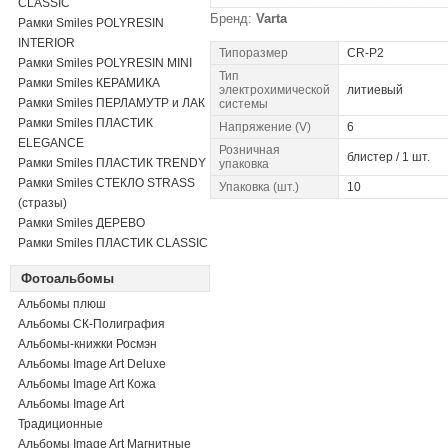
CLASSIC
Бренд:
Varta
Рамки Smiles POLYRESIN
INTERIOR
Типоразмер
CR-P2
Рамки Smiles POLYRESIN MINI
Тип
Рамки Smiles КЕРАМИКА
электрохимической
литиевый
Рамки Smiles ПЕРЛАМУТР и ЛАК
системы
Рамки Smiles ПЛАСТИК
Напряжение (V)
6
ELEGANCE
Розничная
блистер / 1 шт.
Рамки Smiles ПЛАСТИК TRENDY
упаковка
Рамки Smiles СТЕКЛО STRASS
Упаковка (шт.)
10
(стразы)
Рамки Smiles ДЕРЕВО
Рамки Smiles ПЛАСТИК CLASSIC
Фотоальбомы
Альбомы плюш
Альбомы СК-Полиграфия
Альбомы-книжки Росмэн
Альбомы Image Art Deluxe
Альбомы Image Art Кожа
Альбомы Image Art
Традиционные
Альбомы Image Art Магнитные