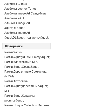
Альбомы Climax
Альбомы Looney Tunes
Альбомы Image Art Свадебные
Альбомы PATA
Альбомы Image Art
&quot;DL&quot;
Альбомы Image Art
&quot;DL&quot; под уголки&quot;
Фоторамки
Рамки Winko
Рамки &quot;ROYAL Emafyl&quot;
Рамки пластиковые KLS
Рамки &quot;Сосна&quot;
Рамки Деревянные Светосила
(NEW!)
Рамки Фотостиль
Рамки &quot;Деревянные&quot;
Mix
Рамки &quot;Керамика
роспись&quot;
Рамки Unique Collection De Luxe