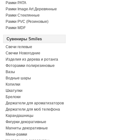
Рамки PATA
Рамки Image Art Деревянные
Рамки Стеклянные
Рамки PVC (Резиновые)
Рамки MDF
Сувениры Smiles
Свечи гелевые
Свечки Новогодние
Изделия из дерева и ротанга
Фоторамки полирезиновые
Вазы
Водные шары
Копилки
Шкатулки
Брелоки
Держатели для ароматизаторов
Держатели для моб телефона
Карандашницы
Фигурки декоративные
Магниты декоративные
Мини-рамки