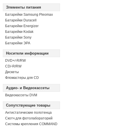
Элементы питания
Батарейки Samsung Pleomax
Батарейки Duracell
Батарейки Energizer
Батарейки Kodak
Батарейки Sony
Батарейки ЭРА
Носители информации
DVD+/-R/RW
СD/-R/RW
Дискеты
Фломастеры для CD
Аудио- и Видеокассеты
Видеокассеты DVM
Сопутствующие товары
Антистатические полотенца
Скотч для фотолабораторий
Системы крепления COMMAND