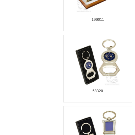
196011
58320