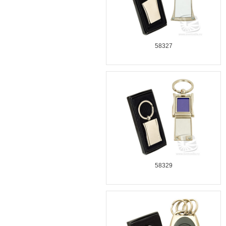
58327
58329