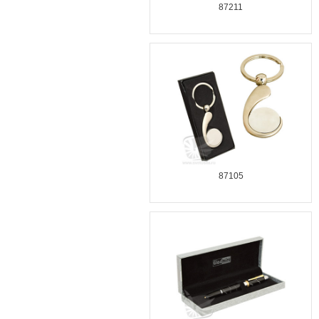
87211
87105