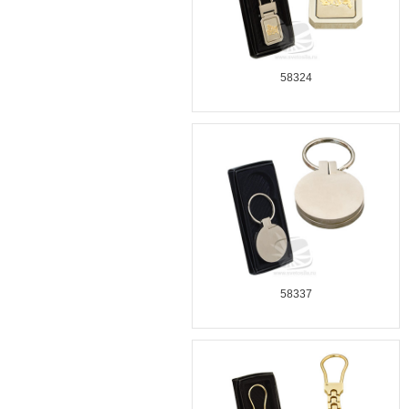
58324
58337