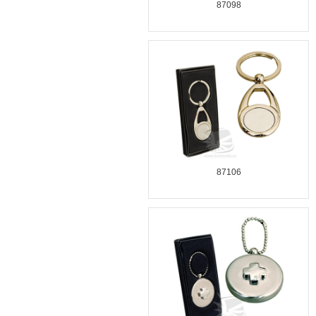
87098
87106