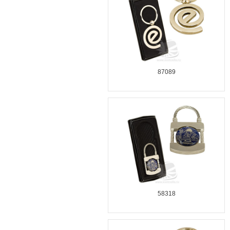
87089
58318