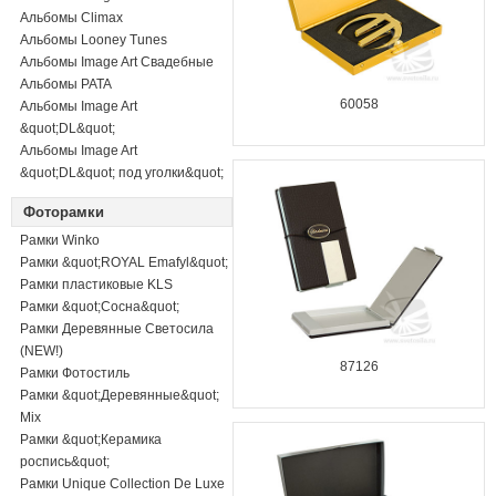
Альбомы Climax
Альбомы Looney Tunes
Альбомы Image Art Свадебные
Альбомы PATA
60058
Альбомы Image Art
&quot;DL&quot;
Альбомы Image Art
&quot;DL&quot; под уголки&quot;
Фоторамки
Рамки Winko
Рамки &quot;ROYAL Emafyl&quot;
Рамки пластиковые KLS
Рамки &quot;Сосна&quot;
Рамки Деревянные Светосила
(NEW!)
87126
Рамки Фотостиль
Рамки &quot;Деревянные&quot;
Mix
Рамки &quot;Керамика
роспись&quot;
Рамки Unique Collection De Luxe