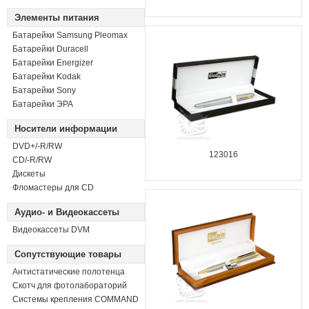
Элементы питания
Батарейки Samsung Pleomax
Батарейки Duracell
Батарейки Energizer
Батарейки Kodak
Батарейки Sony
Батарейки ЭРА
Носители информации
DVD+/-R/RW
123016
СD/-R/RW
Дискеты
Фломастеры для CD
Аудио- и Видеокассеты
Видеокассеты DVM
Сопутствующие товары
Антистатические полотенца
Скотч для фотолабораторий
Системы крепления COMMAND