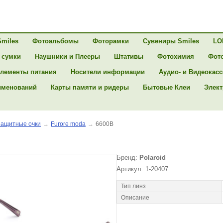
Smiles
Фотоальбомы
Фоторамки
Сувениры Smiles
LO
 сумки
Наушники и Плееры
Штативы
Фотохимия
Фот
лементы питания
Носители информации
Аудио- и Видеокас
именований
Карты памяти и ридеры
Бытовые Клеи
Элект
ащитные очки
→
Furore moda
→
6600B
Бренд:
Polaroid
Артикул: 1-20407
Тип линз
Описание