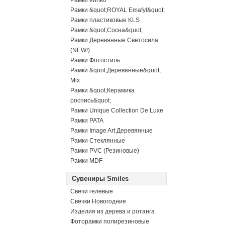
Рамки Winko
Рамки &quot;ROYAL Emafyl&quot;
Рамки пластиковые KLS
Рамки &quot;Сосна&quot;
Рамки Деревянные Светосила
(NEW!)
Рамки Фотостиль
Рамки &quot;Деревянные&quot;
Mix
Рамки &quot;Керамика
роспись&quot;
Рамки Unique Collection De Luxe
Рамки PATA
Рамки Image Art Деревянные
Рамки Стеклянные
Рамки PVC (Резиновые)
Рамки MDF
Сувениры Smiles
Свечи гелевые
Свечки Новогодние
Изделия из дерева и ротанга
Фоторамки полирезиновые