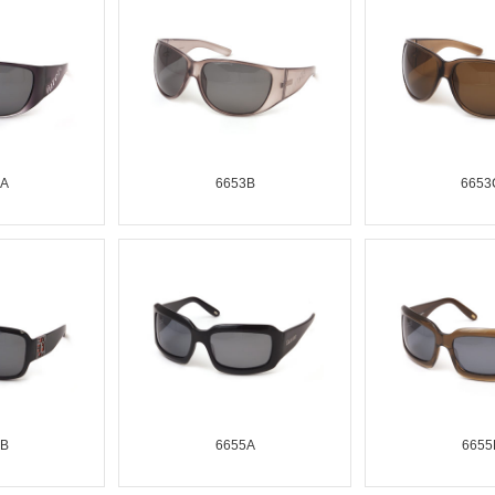
3A
6653B
6653
4B
6655A
6655