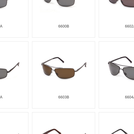
0A
6600B
6602
3A
6603B
6604