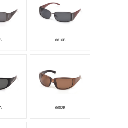
A
6610B
A
6652B