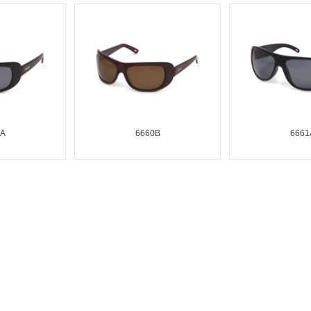
0A
6660B
6661