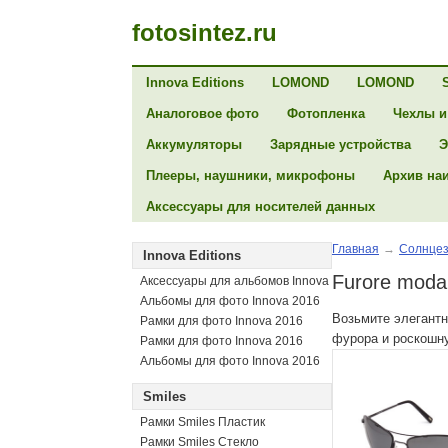
fotosintez.ru
Innova Editions
LOMOND
LOMOND
Аналоговое фото
Фотопленка
Чехлы и
Аккумуляторы
Зарядные устройства
Э
Плееры, наушники, микрофоны
Архив на
Аксессуары для носителей данных
Главная
→
Солнцез
Innova Editions
Furore moda
Аксессуары для альбомов Innova
Альбомы для фото Innova 2016
Возьмите элегантн
Рамки для фото Innova 2016
фурора и роскошн
Рамки для фото Innova 2016
Альбомы для фото Innova 2016
Smiles
Рамки Smiles Пластик
Рамки Smiles Стекло