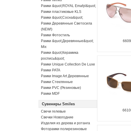
Рамки Winko
Рамки &quot;ROYAL Emafyl&quot;
Рамки пластиковые KLS
Рамки &quot;Сосна&quot;
Рамки Деревянные Светосила
(NEW!)
Рамки Фотостиль
Рамки &quot;Деревянные&quot;
660
Mix
Рамки &quot;Керамика
роспись&quot;
Рамки Unique Collection De Luxe
Рамки PATA
Рамки Image Art Деревянные
Рамки Стеклянные
Рамки PVC (Резиновые)
Рамки MDF
Сувениры Smiles
661
Свечи гелевые
Свечки Новогодние
Изделия из дерева и ротанга
Фоторамки полирезиновые