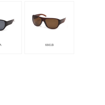
A
6661B