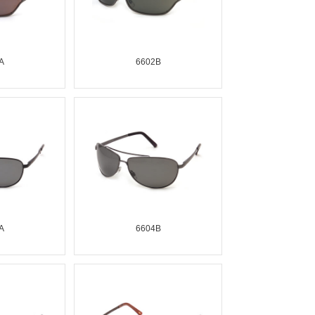
A
6602B
A
6604B