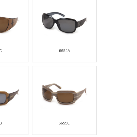
C
6654A
B
6655C