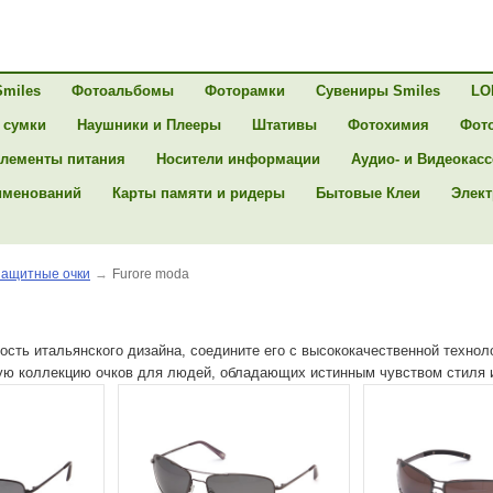
Smiles
Фотоальбомы
Фоторамки
Сувениры Smiles
LO
 сумки
Наушники и Плееры
Штативы
Фотохимия
Фот
лементы питания
Носители информации
Аудио- и Видеокас
именований
Карты памяти и ридеры
Бытовые Клеи
Элект
ащитные очки
→
Furore moda
ость итальянского дизайна, соедините его с высококачественной технол
ую коллекцию очков для людей, обладающих истинным чувством стиля 