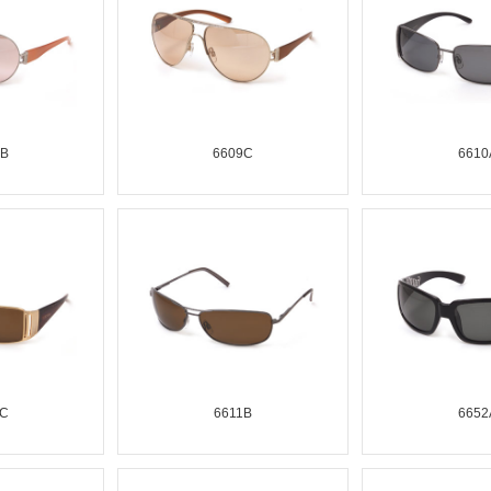
9B
6609C
6610
0C
6611B
6652