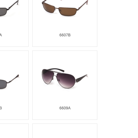
A
6607B
B
6609A