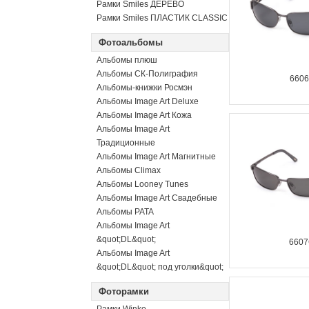
Рамки Smiles ДЕРЕВО
Рамки Smiles ПЛАСТИК CLASSIC
Фотоальбомы
Альбомы плюш
Альбомы СК-Полиграфия
660
Альбомы-книжки Росмэн
Альбомы Image Art Deluxe
Альбомы Image Art Кожа
Альбомы Image Art
Традиционные
Альбомы Image Art Магнитные
Альбомы Climax
Альбомы Looney Tunes
Альбомы Image Art Свадебные
Альбомы PATA
Альбомы Image Art
&quot;DL&quot;
660
Альбомы Image Art
&quot;DL&quot; под уголки&quot;
Фоторамки